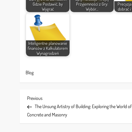
Gdzie Postawić, by
Przyjemności z Gry:
Precyzja
Wygrać
Wybór…
dobrać i
Inteligentne planowanie
finansów z Kalkulatorem
Wynagrodzeń
Blog
P
Previous
Previous
Post
The Unsung Artistry of Building: Exploring the World of
o
Concrete and Masonry
s