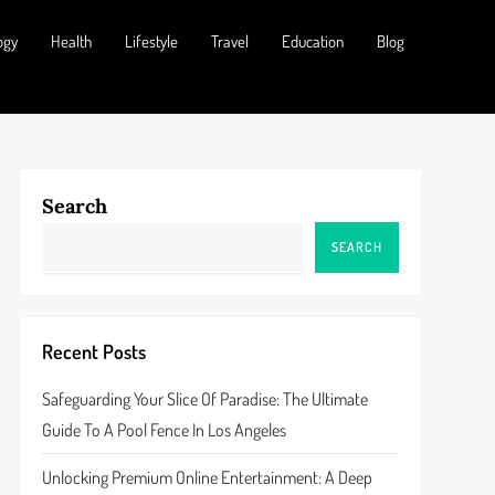
ogy
Health
Lifestyle
Travel
Education
Blog
Search
SEARCH
Recent Posts
Safeguarding Your Slice Of Paradise: The Ultimate
Guide To A Pool Fence In Los Angeles
Unlocking Premium Online Entertainment: A Deep