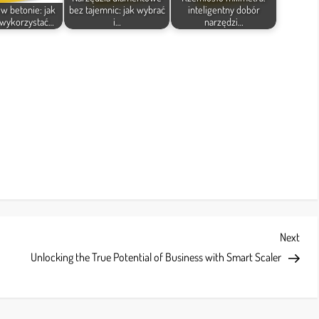
 w betonie: jak
bez tajemnic: jak wybrać
inteligentny dobór
 wykorzystać…
i…
narzędzi…
Next
Next
Post
Unlocking the True Potential of Business with Smart Scaler