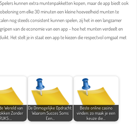
del. Spelers kunnen extra muntenpakketten kopen, maar de app biedt ook
deobeloning om elke 30 minuten een kleine hoeveelheid munten te
etalen nog steeds consistent kunnen spelen, zij het in een langzamer
 begrijpen van de economie van een app – hoe het munten verdeelt en
 duikt. Het stelt je in staat een app te kiezen die respectvol omgaat met
de Wereld van
De Onmogelijke Opdracht:
Beste online casino
Gokken Zonder
Waarom Succes Soms
vinden: zo maak je een
RUKS:…
Een…
keuze die…