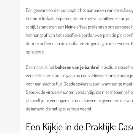
Een geavanceerder concept is het aanpassen van de
release
het bord loslaat. Experimenteren met verschillende startposit
schijf, teranderen een kleine offset prefereren om een specif
het hangt af van het specifieke bordontwerp en de pin-confi
door te oefenen en de resultaten zorgvuldig te observeren. H
opleverde.
Daarnaast is het
beheren van je bankroll
absoluut essentiee
verleidelijk om door te gaan na een verliesreeks in de hoop je
voor een slechte tijd. Goede spelers weten wanneer ze moete
Gebruik de virtuele munten verstandig; zet niet meteen je hel
je speeltijd te verlengen en meer kansen te geven om die wi
de iemand die het spel serieus neemt.
Een Kijkje in de Praktijk: C