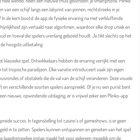
e hele wereld, heeft een nieuwe thuis gevonden: je smartphone. Plinko
 van een schijf langs een labyrint van pinnen, rechtstreeks in je
? In de kern bootst de app de fysieke ervaring na met verbluffende
jnlijkheid zijn vertaald naar algoritmen, waardoor elke drop uniek en
ud en toeval die spelers urenlang geboeid houdt. Je tikt slechts op het
 de hoogste uitbetaling.
 klassieke spel. Ontwikkelaars hebben de ervaring verrijkt met een
ot tropische paradijzen. Elke variatie introduceert vaak zijn eigen
nusrondes of obstakels die de val van de schijf veranderen. Deze visuele
ft en verschillende soorten spelers aanspreekt. Of je nu een purist bent
r een nieuwe, opwindende uitdaging, er is vrijwel zeker een Plinko-app
preide succes. In tegenstelling tot casino’s of gameshows, is er geen
eld in te zetten. Spelers kunnen ontspannen en genieten van het spel
eze laagdrempelige instap maakt het voor iedereen mogelijk om de