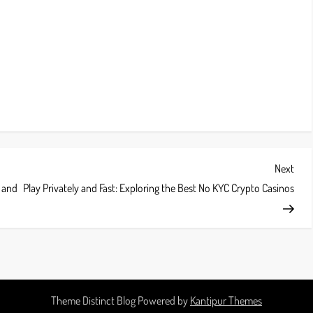
Next
Next
Post
 and
Play Privately and Fast: Exploring the Best No KYC Crypto Casinos
Theme Distinct Blog Powered by
Kantipur Themes