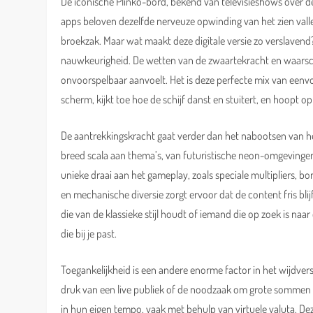
De iconische Plinko-bord, bekend van televisieshows over d
apps beloven dezelfde nerveuze opwinding van het zien vallen
broekzak. Maar wat maakt deze digitale versie zo verslavend
nauwkeurigheid. De wetten van de zwaartekracht en waarschi
onvoorspelbaar aanvoelt. Het is deze perfecte mix van eenvo
scherm, kijkt toe hoe de schijf danst en stuitert, en hoopt op
De aantrekkingskracht gaat verder dan het nabootsen van het
breed scala aan thema’s, van futuristische neon-omgevingen t
unieke draai aan het gameplay, zoals speciale multipliers, bo
en mechanische diversie zorgt ervoor dat de content fris blij
die van de klassieke stijl houdt of iemand die op zoek is naa
die bij je past.
Toegankelijkheid is een andere enorme factor in het wijdvers
druk van een live publiek of de noodzaak om grote sommen g
in hun eigen tempo, vaak met behulp van virtuele valuta. D