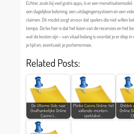
Echter, zoals bij veel gratis apps, is er een monetisatiemo
een dagelijkse beloning, een uitdagingensysteem en een vi
claimen. Dit model zorgt ervoor dat spelers die niet willen b
tempo. De les hier is dat het lezen van de recensies en het
wat de kosten zijn – van vitaal belang is voordat je er diep in
je tijd en, eventueel, je portemonnee.
Related Posts:
De Ultieme Gids naar
Plinko Casino Online: het
Ontdek 
Onafhankelijke Online
vallende-munten-
Online 
Casino's…
spektakel…
C