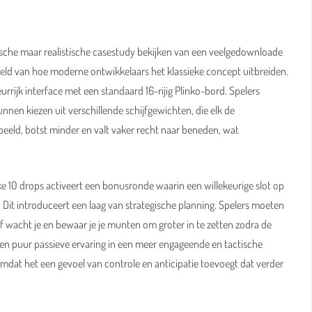
ische maar realistische casestudy bekijken van een veelgedownloade
eld van hoe moderne ontwikkelaars het klassieke concept uitbreiden.
rrijk interface met een standaard 16-rijig Plinko-bord. Spelers
nen kiezen uit verschillende schijfgewichten, die elk de
beeld, botst minder en valt vaker recht naar beneden, wat
Elke 10 drops activeert een bonusronde waarin een willekeurige slot op
s. Dit introduceert een laag van strategische planning. Spelers moeten
 of wacht je en bewaar je je munten om groter in te zetten zodra de
 een puur passieve ervaring in een meer engageende en tactische
omdat het een gevoel van controle en anticipatie toevoegt dat verder