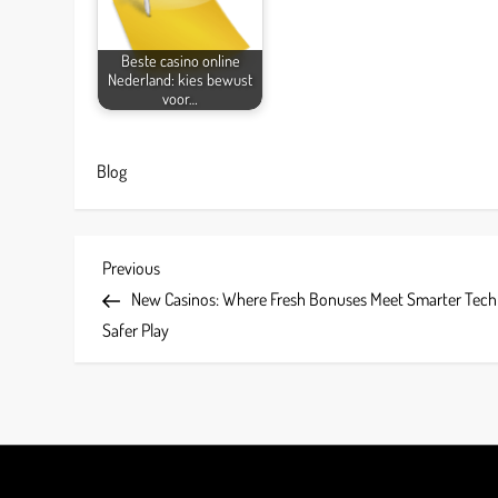
Beste casino online
Nederland: kies bewust
voor…
Blog
P
Previous
Previous
Post
New Casinos: Where Fresh Bonuses Meet Smarter Tech
o
Safer Play
s
t
n