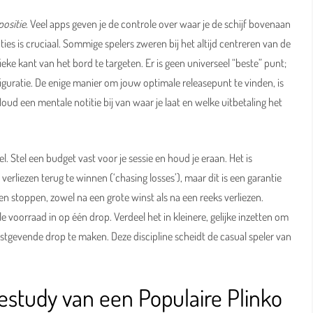
positie
. Veel apps geven je de controle over waar je de schijf bovenaan
ies is cruciaal. Sommige spelers zweren bij het altijd centreren van de
ieke kant van het bord te targeten. Er is geen universeel “beste” punt;
guratie. De enige manier om jouw optimale releasepunt te vinden, is
oud een mentale notitie bij van waar je laat en welke uitbetaling het
l. Stel een budget vast voor je sessie en houd je eraan. Het is
 verliezen terug te winnen (‘chasing losses’), maar dit is een garantie
n stoppen, zowel na een grote winst als na een reeks verliezen.
e voorraad in op één drop. Verdeel het in kleinere, gelijke inzetten om
nstgevende drop te maken. Deze discipline scheidt de casual speler van
asestudy van een Populaire Plinko