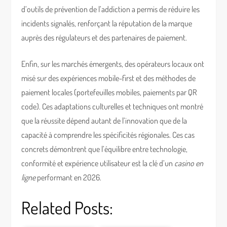
d’outils de prévention de l’addiction a permis de réduire les
incidents signalés, renforçant la réputation de la marque
auprès des régulateurs et des partenaires de paiement.
Enfin, sur les marchés émergents, des opérateurs locaux ont
misé sur des expériences mobile-first et des méthodes de
paiement locales (portefeuilles mobiles, paiements par QR
code). Ces adaptations culturelles et techniques ont montré
que la réussite dépend autant de l’innovation que de la
capacité à comprendre les spécificités régionales. Ces cas
concrets démontrent que l’équilibre entre technologie,
conformité et expérience utilisateur est la clé d’un
casino en
ligne
performant en 2026.
Related Posts: