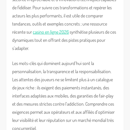
de fidéliser. Pour suivre ces transformations et repérer les
acteurs les plus performants, il est utile de comparer
tendances, outils et exemples concrets ; une ressource
récente sur
casino en ligne 2026
synthétise plusieurs de ces
dynamiques tout en offrant des pistes pratiques pour
s’adapter.
Les mots-clés qui dominent aujourd’hui sont la
personnalisation, la transparence et la responsabilisation.
Les attentes des joueurs ne se limitent plus à un catalogue
de jeux riche : ils exigent des paiements instantanés, des
interfaces adaptées aux mobiles, des garanties de fair-play
et des mesures strictes contre l’addiction. Comprendre ces
exigences permet aux opérateurs et aux affiliés d’optimiser
leur visibilité et leur réputation sur un marché mondial très
concurrentiel.