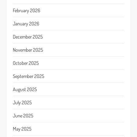
February 2026
January 2026
December 2025
November 2025
October 2025
September 2025
August 2025
July 2025
June 2025
May 2025