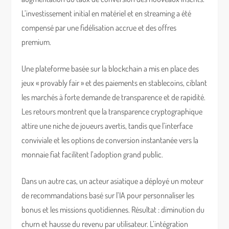
L’investissement initial en matériel et en streaming a été
compensé par une fidélisation accrue et des offres
premium.
Une plateforme basée sur la blockchain a mis en place des
jeux « provably fair » et des paiements en stablecoins, ciblant
les marchés à forte demande de transparence et de rapidité.
Les retours montrent que la transparence cryptographique
attire une niche de joueurs avertis, tandis que l’interface
conviviale et les options de conversion instantanée vers la
monnaie fiat facilitent l’adoption grand public.
Dans un autre cas, un acteur asiatique a déployé un moteur
de recommandations basé sur l’IA pour personnaliser les
bonus et les missions quotidiennes. Résultat : diminution du
churn et hausse du revenu par utilisateur. L’intégration