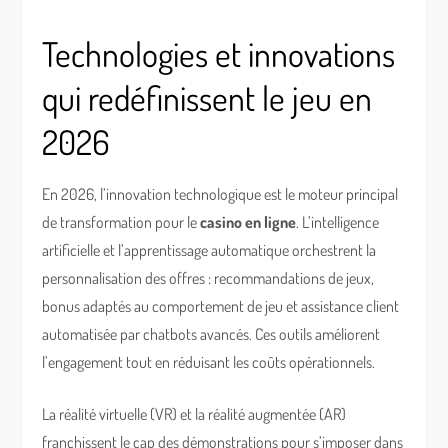
Technologies et innovations
qui redéfinissent le jeu en
2026
En 2026, l’innovation technologique est le moteur principal
de transformation pour le
casino en ligne
. L’intelligence
artificielle et l’apprentissage automatique orchestrent la
personnalisation des offres : recommandations de jeux,
bonus adaptés au comportement de jeu et assistance client
automatisée par chatbots avancés. Ces outils améliorent
l’engagement tout en réduisant les coûts opérationnels.
La réalité virtuelle (VR) et la réalité augmentée (AR)
franchissent le cap des démonstrations pour s’imposer dans