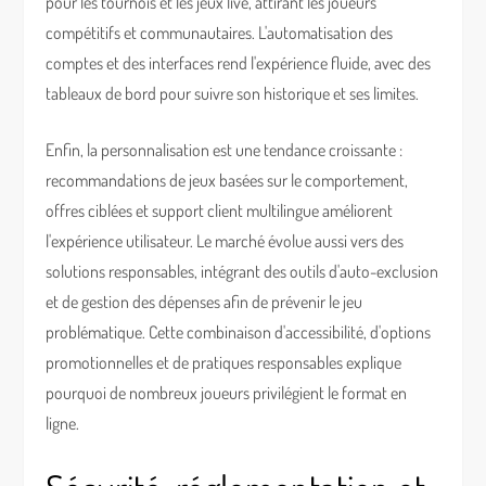
pour les tournois et les jeux live, attirant les joueurs
compétitifs et communautaires. L'automatisation des
comptes et des interfaces rend l'expérience fluide, avec des
tableaux de bord pour suivre son historique et ses limites.
Enfin, la personnalisation est une tendance croissante :
recommandations de jeux basées sur le comportement,
offres ciblées et support client multilingue améliorent
l'expérience utilisateur. Le marché évolue aussi vers des
solutions responsables, intégrant des outils d'auto-exclusion
et de gestion des dépenses afin de prévenir le jeu
problématique. Cette combinaison d'accessibilité, d'options
promotionnelles et de pratiques responsables explique
pourquoi de nombreux joueurs privilégient le format en
ligne.