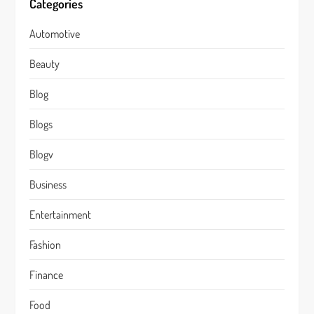
Categories
Automotive
Beauty
Blog
Blogs
Blogv
Business
Entertainment
Fashion
Finance
Food