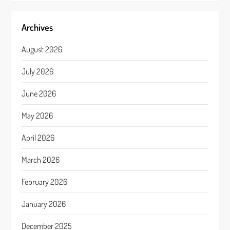
Archives
August 2026
July 2026
June 2026
May 2026
April 2026
March 2026
February 2026
January 2026
December 2025