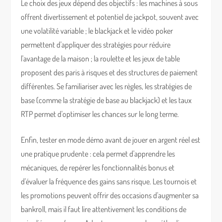
Le choix des jeux dépend des objectifs : les machines à sous
offrent divertissement et potentiel de jackpot, souvent avec
une volatilité variable ; le blackjack et le vidéo poker
permettent d'appliquer des stratégies pour réduire
l'avantage de la maison ; la roulette et les jeux de table
proposent des paris à risques et des structures de paiement
différentes. Se familiariser avec les règles, les stratégies de
base (comme la stratégie de base au blackjack) et les taux
RTP permet d'optimiser les chances sur le long terme.
Enfin, tester en mode démo avant de jouer en argent réel est
une pratique prudente : cela permet d'apprendre les
mécaniques, de repérer les fonctionnalités bonus et
d'évaluer la fréquence des gains sans risque. Les tournois et
les promotions peuvent offrir des occasions d'augmenter sa
bankroll, mais il faut lire attentivement les conditions de