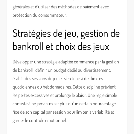
générales et d'utiliser des méthodes de paiement avec
protection du consommateur.
Stratégies de jeu, gestion de
bankroll et choix des jeux
Développer une stratégie adaptée commence par la gestion
de bankroll : définir un budget dédié au divertissement,
établir des sessions de jeu et s'en tenir à des limites
quotidiennes ou hebdomadaires. Cette discipline prévient
les pertes excessives et prolonge le plaisir. Une règle simple
consiste à ne jamais miser plus qu'un certain pourcentage
fixe de son capital par session pour limiter la variabilité et
garder le contrôle émotionnel.