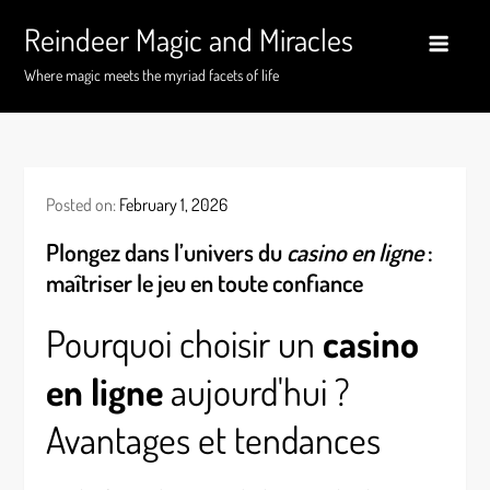
Skip
Reindeer Magic and Miracles
to
content
Where magic meets the myriad facets of life
Posted on:
February 1, 2026
Plongez dans l’univers du
casino en ligne
:
maîtriser le jeu en toute confiance
Pourquoi choisir un
casino
en ligne
aujourd'hui ?
Avantages et tendances