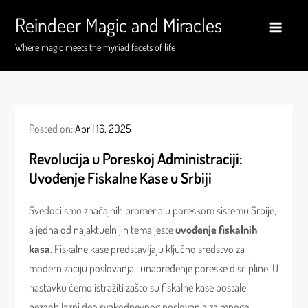
Skip
Reindeer Magic and Miracles
to
content
Where magic meets the myriad facets of life
Posted on:
April 16, 2025
Revolucija u Poreskoj Administraciji:
Uvođenje Fiskalne Kase u Srbiji
Svedoci smo značajnih promena u poreskom sistemu Srbije,
a jedna od najaktuelnijih tema jeste
uvođenje fiskalnih
kasa
. Fiskalne kase predstavljaju ključno sredstvo za
modernizaciju poslovanja i unapređenje poreske discipline. U
nastavku ćemo istražiti zašto su fiskalne kase postale
nezaobilazni deo svakodnevnog poslovanja za mnoge