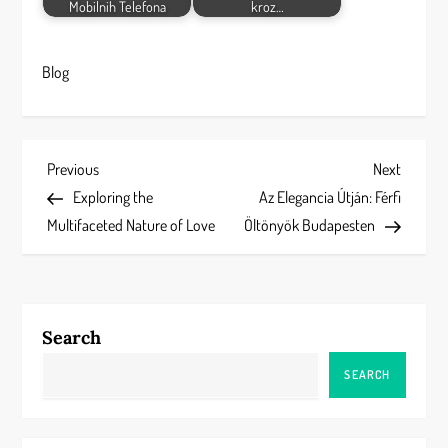
Mobilnih Telefona
kroz…
Blog
P
Previous
Next
Previous
Next
Post
Post
Exploring the
Az Elegancia Útján: Férfi
o
Multifaceted Nature of Love
Öltönyök Budapesten
s
t
Search
n
SEARCH
a
v