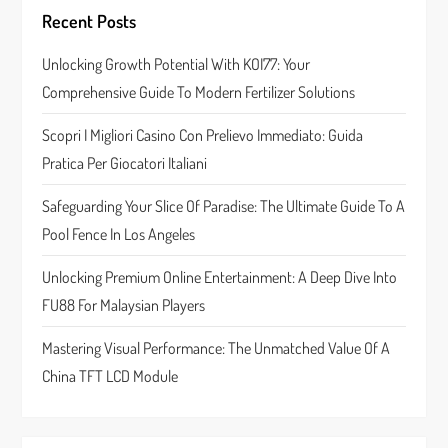
Recent Posts
i
Unlocking Growth Potential With KOI77: Your
g
Comprehensive Guide To Modern Fertilizer Solutions
a
Scopri I Migliori Casino Con Prelievo Immediato: Guida
t
Pratica Per Giocatori Italiani
i
Safeguarding Your Slice Of Paradise: The Ultimate Guide To A
Pool Fence In Los Angeles
o
Unlocking Premium Online Entertainment: A Deep Dive Into
n
FU88 For Malaysian Players
Mastering Visual Performance: The Unmatched Value Of A
China TFT LCD Module