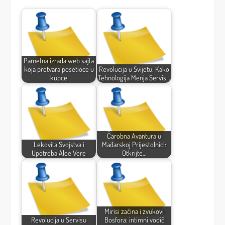
Pametna izrada web sajta
koja pretvara posetioce u
Revolucija u Svijetu: Kako
kupce
Tehnologija Menja Servis…
Čarobna Avantura u
Lekovita Svojstva i
Mađarskoj Prijestolnici:
Upotreba Aloe Vere
Otkrijte…
Mirisi začina i zvukovi
Revolucija u Servisu
Bosfora: intimni vodič