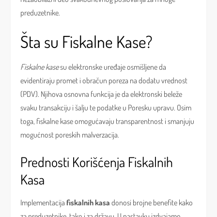
preduzetnike.
Šta su Fiskalne Kase?
Fiskalne kase
su elektronske uređaje osmišljene da
evidentiraju promet i obračun poreza na dodatu vrednost
(PDV). Njihova osnovna funkcija je da elektronski beleže
svaku transakciju i šalju te podatke u Poresku upravu. Osim
toga, fiskalne kase omogućavaju transparentnost i smanjuju
mogućnost poreskih malverzacija.
Prednosti Korišćenja Fiskalnih
Kasa
Implementacija
fiskalnih kasa
donosi brojne benefite kako
za preduzetnike, tako i za državu. U nastavku izdvajamo