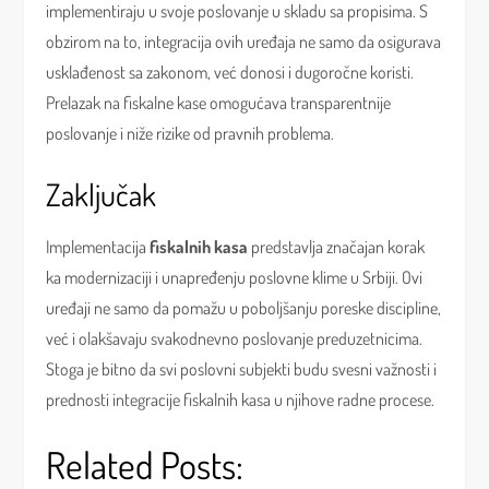
implementiraju u svoje poslovanje u skladu sa propisima. S
obzirom na to, integracija ovih uređaja ne samo da osigurava
usklađenost sa zakonom, već donosi i dugoročne koristi.
Prelazak na fiskalne kase omogućava transparentnije
poslovanje i niže rizike od pravnih problema.
Zaključak
Implementacija
fiskalnih kasa
predstavlja značajan korak
ka modernizaciji i unapređenju poslovne klime u Srbiji. Ovi
uređaji ne samo da pomažu u poboljšanju poreske discipline,
već i olakšavaju svakodnevno poslovanje preduzetnicima.
Stoga je bitno da svi poslovni subjekti budu svesni važnosti i
prednosti integracije fiskalnih kasa u njihove radne procese.
Related Posts: