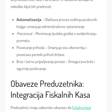
nekoliko ključnih prednosti:
Automatizacija
– Olakšava proces vođenja poslovnih
knjiga i smanjuje administrativno opterećenje.
Preciznost
– Minimizuje ljudske greške u evidentiranju
prometa.
Povećanje prihoda – Smanjuje sivu ekonomiju i
povećava poreski prihod države.
Brzo i tačno prijavljivanje poreza – Omogućava brže i
sigurnije poslovanje.
Obaveze Preduzetnika:
Integracija Fiskalnih Kasa
Preduzetnici imaju zakonsku obavezu da
fiskalne kase