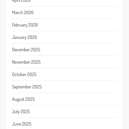
April 2026
March 2026
February 2026
January 2026
December 2025
November 2025
October 2025
September 2025
August 2025
July 2025
June 2025