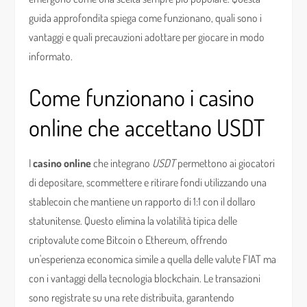
guida approfondita spiega come funzionano, quali sono i
vantaggi e quali precauzioni adottare per giocare in modo
informato.
Come funzionano i casino
online che accettano USDT
I
casino online
che integrano
USDT
permettono ai giocatori
di depositare, scommettere e ritirare fondi utilizzando una
stablecoin che mantiene un rapporto di 1:1 con il dollaro
statunitense. Questo elimina la volatilità tipica delle
criptovalute come Bitcoin o Ethereum, offrendo
un'esperienza economica simile a quella delle valute FIAT ma
con i vantaggi della tecnologia blockchain. Le transazioni
sono registrate su una rete distribuita, garantendo