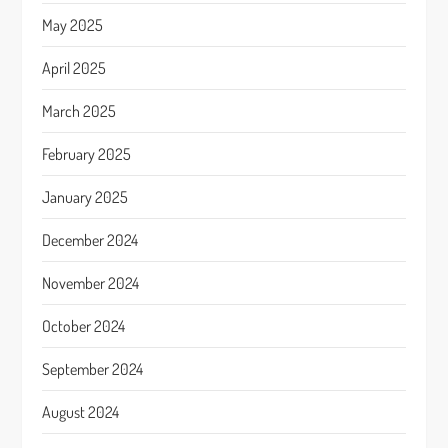
May 2025
April 2025
March 2025
February 2025
January 2025
December 2024
November 2024
October 2024
September 2024
August 2024