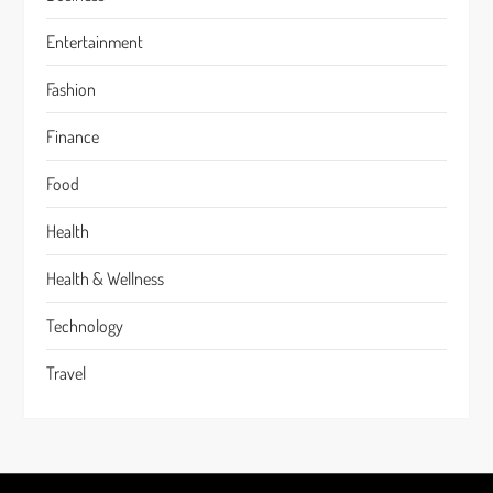
Entertainment
Fashion
Finance
Food
Health
Health & Wellness
Technology
Travel