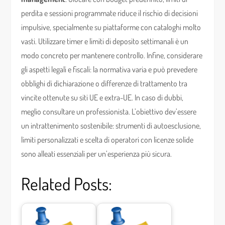
perdita e sessioni programmate riduce il rischio di decisioni
impulsive, specialmente su piattaforme con cataloghi molto
vasti. Utilizzare timer e limiti di deposito settimanali è un
modo concreto per mantenere controllo. Infine, considerare
gli aspetti legali e fiscali: la normativa varia e può prevedere
obblighi di dichiarazione o differenze di trattamento tra
vincite ottenute su siti UE e extra-UE. In caso di dubbi,
meglio consultare un professionista. L’obiettivo dev’essere
un intrattenimento sostenibile: strumenti di autoesclusione,
limiti personalizzati e scelta di operatori con licenze solide
sono alleati essenziali per un’esperienza più sicura.
Related Posts: