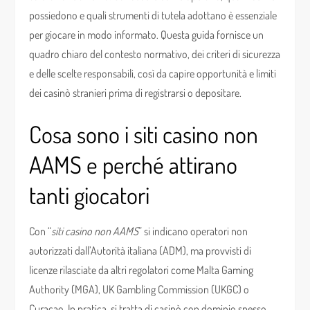
possiedono e quali strumenti di tutela adottano è essenziale
per giocare in modo informato. Questa guida fornisce un
quadro chiaro del contesto normativo, dei criteri di sicurezza
e delle scelte responsabili, così da capire opportunità e limiti
dei casinò stranieri prima di registrarsi o depositare.
Cosa sono i siti casino non
AAMS e perché attirano
tanti giocatori
Con “
siti casino non AAMS
” si indicano operatori non
autorizzati dall’Autorità italiana (ADM), ma provvisti di
licenze rilasciate da altri regolatori come Malta Gaming
Authority (MGA), UK Gambling Commission (UKGC) o
Curaçao. In pratica, si tratta di casinò con dominio spesso