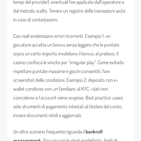
tempi del provider), eventuali fee applicate dall’operatore o
dal metodo scelto. Tenere un registro delle transazioni aiuta
in caso di contestazioni.
Casi reali evidenziano errori ricorrenti. Esempio 1: un
giocatore accetta un bonus senza leggere che le puntate
sopra un certo importo invalidano il bonus; al prelievo, il
casino confisca le vincite per “irregular play”. Come evitarlo:
rispettare puntate massime e giochi consentiti, fare
screenshot delle condizioni. Esempio 2: deposito con e-
wallet condiviso con un familiare; al KYC, i dati non
coincidono e l’account viene sospeso. Best practice: usare
solo strumenti di pagamento intestati al titolare del conto,
inviare documenti nitidi e aggiornati.
Un altro scenario frequente riguarda il
bankroll
management
. Giocare con budget predefinito, limiti di