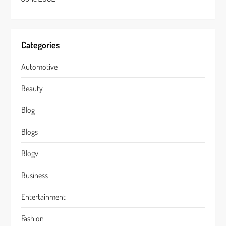
Categories
Automotive
Beauty
Blog
Blogs
Blogv
Business
Entertainment
Fashion