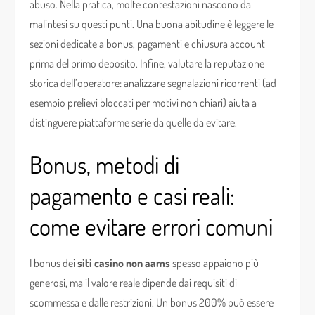
abuso. Nella pratica, molte contestazioni nascono da
malintesi su questi punti. Una buona abitudine è leggere le
sezioni dedicate a bonus, pagamenti e chiusura account
prima del primo deposito. Infine, valutare la reputazione
storica dell’operatore: analizzare segnalazioni ricorrenti (ad
esempio prelievi bloccati per motivi non chiari) aiuta a
distinguere piattaforme serie da quelle da evitare.
Bonus, metodi di
pagamento e casi reali:
come evitare errori comuni
I bonus dei
siti casino non aams
spesso appaiono più
generosi, ma il valore reale dipende dai requisiti di
scommessa e dalle restrizioni. Un bonus 200% può essere