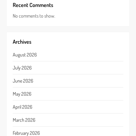
Recent Comments
No comments to show.
Archives
August 2026
July 2026
June 2026
May 2026
April 2026
March 2026
February 2026