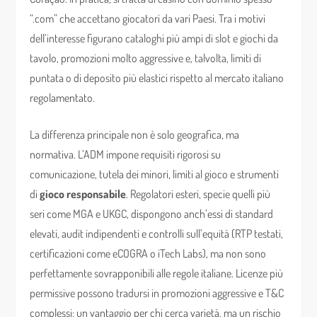
“.com” che accettano giocatori da vari Paesi. Tra i motivi
dell’interesse figurano cataloghi più ampi di slot e giochi da
tavolo, promozioni molto aggressive e, talvolta, limiti di
puntata o di deposito più elastici rispetto al mercato italiano
regolamentato.
La differenza principale non è solo geografica, ma
normativa. L’ADM impone requisiti rigorosi su
comunicazione, tutela dei minori, limiti al gioco e strumenti
di
gioco responsabile
. Regolatori esteri, specie quelli più
seri come MGA e UKGC, dispongono anch’essi di standard
elevati, audit indipendenti e controlli sull’equità (RTP testati,
certificazioni come eCOGRA o iTech Labs), ma non sono
perfettamente sovrapponibili alle regole italiane. Licenze più
permissive possono tradursi in promozioni aggressive e T&C
complessi: un vantaggio per chi cerca varietà, ma un rischio