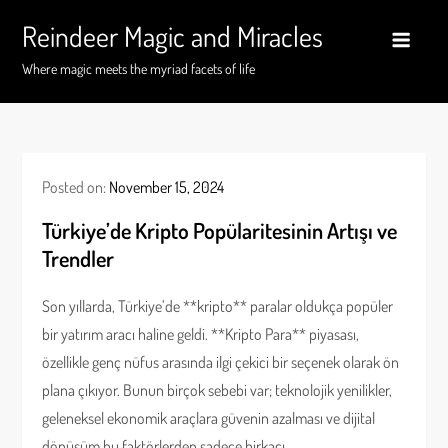
Skip
Reindeer Magic and Miracles
to
content
Where magic meets the myriad facets of life
Posted on:
November 15, 2024
Türkiye’de Kripto Popülaritesinin Artışı ve
Trendler
Son yıllarda, Türkiye’de **kripto** paralar oldukça popüler
bir yatırım aracı haline geldi. **Kripto Para** piyasası,
özellikle genç nüfus arasında ilgi çekici bir seçenek olarak ön
plana çıkıyor. Bunun birçok sebebi var; teknolojik yenilikler,
geleneksel ekonomik araçlara güvenin azalması ve dijital
dönüşüm bu faktörlerden sadece birkaçı.