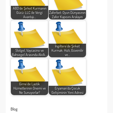
ABD’de Şirket Kurmanın
Gücü: LLC ile Vergi
Zaferbet: Oyun Dünyasının
Avantajı…
Zafer Kapısını Aralayın
İngiltere'de Şirket
Slotgel, Vaycasino ve
Kurmak: Hızlı, Güvenilir
Bahsegel Arasında Akıllı…
ve…
Girne'de Lastik
Hizmetlerinin Önemi ve
Eryaman’da Çocuk
Ne Sunuyorlar?
Gelişiminin Yeni Adresi
Blog