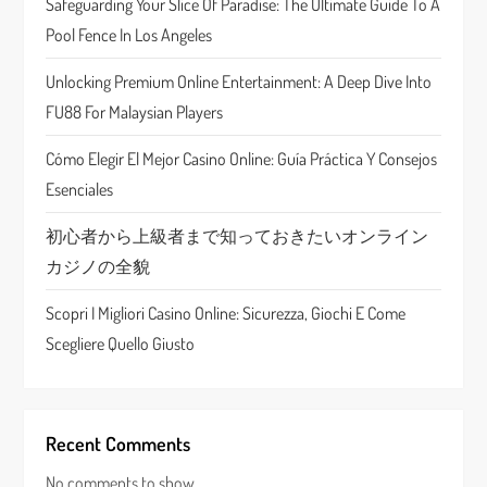
Safeguarding Your Slice Of Paradise: The Ultimate Guide To A
a
Pool Fence In Los Angeles
t
Unlocking Premium Online Entertainment: A Deep Dive Into
FU88 For Malaysian Players
i
Cómo Elegir El Mejor Casino Online: Guía Práctica Y Consejos
o
Esenciales
n
初心者から上級者まで知っておきたいオンライン
カジノの全貌
Scopri I Migliori Casino Online: Sicurezza, Giochi E Come
Scegliere Quello Giusto
Recent Comments
No comments to show.