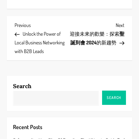
P
Previous
Next
Previous
Next
Post
Post
Unlock the Power of
迎接未來的歡樂：探索
聖
o
Local Business Networking
誕到會 2024
的新趨勢
s
with B2B Leads
t
n
Search
a
SEARCH
v
i
Recent Posts
g