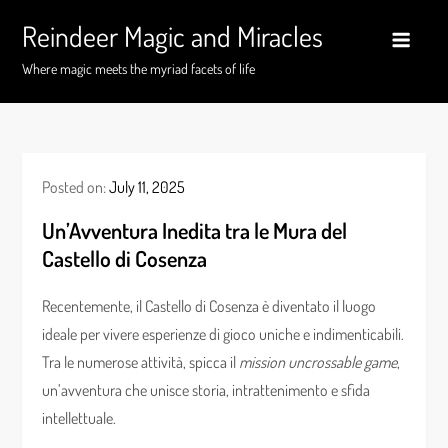
Skip
Reindeer Magic and Miracles
to
content
Where magic meets the myriad facets of life
Posted on:
July 11, 2025
Un’Avventura Inedita tra le Mura del
Castello di Cosenza
Recentemente, il Castello di Cosenza è diventato il luogo
ideale per vivere esperienze di gioco uniche e indimenticabili.
Tra le numerose attività, spicca il
mission uncrossable game
,
un’avventura che unisce storia, intrattenimento e sfida
intellettuale.