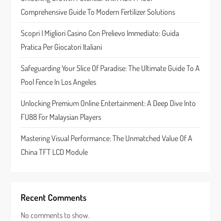
a
Comprehensive Guide To Modern Fertilizer Solutions
t
Scopri I Migliori Casino Con Prelievo Immediato: Guida
Pratica Per Giocatori Italiani
i
Safeguarding Your Slice Of Paradise: The Ultimate Guide To A
o
Pool Fence In Los Angeles
n
Unlocking Premium Online Entertainment: A Deep Dive Into
FU88 For Malaysian Players
Mastering Visual Performance: The Unmatched Value Of A
China TFT LCD Module
Recent Comments
No comments to show.