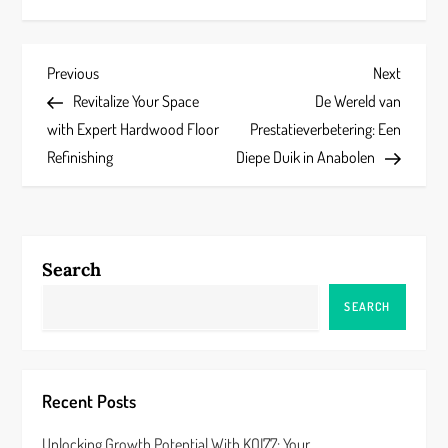
P
Previous
Next
Previous
Next
Post
Post
Revitalize Your Space
De Wereld van
o
with Expert Hardwood Floor
Prestatieverbetering: Een
s
Refinishing
Diepe Duik in Anabolen
t
n
Search
a
SEARCH
v
i
Recent Posts
g
Unlocking Growth Potential With KOI77: Your