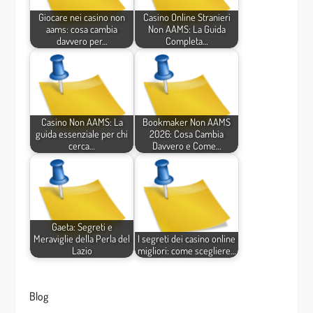
Giocare nei casino non
Casino Online Stranieri
aams: cosa cambia
Non AAMS: La Guida
davvero per…
Completa…
Casino Non AAMS: La
Bookmaker Non AAMS
guida essenziale per chi
2026: Cosa Cambia
cerca…
Davvero e Come…
Gaeta: Segreti e
Meraviglie della Perla del
I segreti dei casino online
Lazio
migliori: come scegliere…
Blog