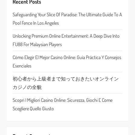
Recent Posts
g
Safeguarding Your Slice Of Paradise: The Ultimate Guide To A
a
Pool Fence In Los Angeles
t
Unlocking Premium Online Entertainment: A Deep Dive Into
FU88 For Malaysian Players
i
Cómo Elegir El Mejor Casino Online: Guía Práctica Y Consejos
o
Esenciales
n
初心者から上級者まで知っておきたいオンライン
カジノの全貌
Scopri I Migliori Casino Online: Sicurezza, Giochi E Come
Scegliere Quello Giusto