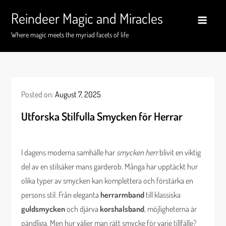
Skip
Reindeer Magic and Miracles
to
content
Where magic meets the myriad facets of life
Posted on:
August 7, 2025
Utforska Stilfulla Smycken för Herrar
I dagens moderna samhälle har
smycken herr
blivit en viktig
del av en stilsäker mans garderob. Många har upptäckt hur
olika typer av smycken kan komplettera och förstärka en
persons stil. Från eleganta
herrarmband
till klassiska
guldsmycken
och djärva
korshalsband
, möjligheterna är
oändliga. Men hur väljer man rätt smycke för varje tillfälle?