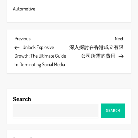
Automotive
P
Previous
Next
Previous
Next
Post
Post
Unlock Explosive
深入探討在香港成立有限
o
Growth: The Ultimate Guide
公司所需的費用
s
to Dominating Social Media
t
n
Search
a
SEARCH
v
i