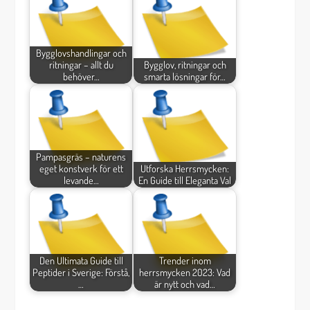
Bygglovshandlingar och
ritningar – allt du
Bygglov, ritningar och
behöver…
smarta lösningar för…
Pampasgräs – naturens
eget konstverk för ett
Utforska Herrsmycken:
levande…
En Guide till Eleganta Val
Den Ultimata Guide till
Trender inom
Peptider i Sverige: Förstå,
herrsmycken 2023: Vad
…
är nytt och vad…