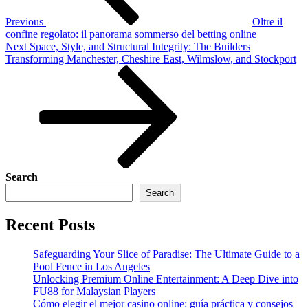
Previous
Oltre il
confine regolato: il panorama sommerso del betting online
Next
Next
Space, Style, and Structural Integrity: The Builders
Post
Transforming Manchester, Cheshire East, Wilmslow, and Stockport
Search
Search
Recent Posts
Safeguarding Your Slice of Paradise: The Ultimate Guide to a
Pool Fence in Los Angeles
Unlocking Premium Online Entertainment: A Deep Dive into
FU88 for Malaysian Players
Cómo elegir el mejor casino online: guía práctica y consejos