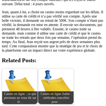
suivant. Délai total : 4 jours ouvrés.
Jean, quant à lui, a choisi un casino moins regardant sur les délais. Il
utilise sa carte de crédit et n’a pas vérifié son compte. Après une
belle victoire, il demande un retrait de 500€. Son compte n’étant pas
vérifié, la demande est mise en attente. Il envoie ses documents, qui
prennent 48 heures à être validés. Ensuite, le casino traite sa
demande, mais comme il utilise une carte de crédit et que le casino
ne traite les retraits que deux fois par semaine, l’opération prend du
temps. Au final, Jean reçoit son argent près de deux semaines plus
tard. Cette comparaison montre que la stratégie de jeu et le choix de
la plateforme ont un impact direct sur votre expérience globale.
Related Posts:
Casino en ligne : ce que
Casino en ligne fiable :
personne ne vous dit sur
méthodes concrètes
le…
pour…