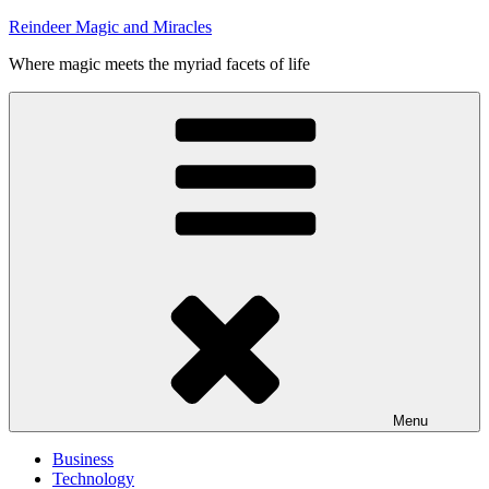
Skip
Reindeer Magic and Miracles
to
Where magic meets the myriad facets of life
content
Menu
Business
Technology