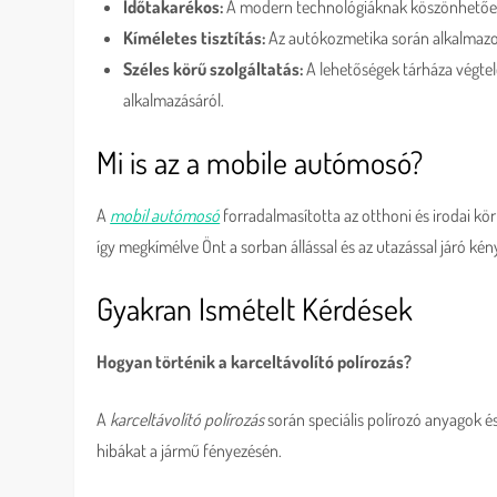
Időtakarékos:
A modern technológiáknak köszönhetően a
Kíméletes tisztítás:
Az autókozmetika során alkalmazot
Széles körű szolgáltatás:
A lehetőségek tárháza végtel
alkalmazásáról.
Mi is az a mobile autómosó?
A
mobil autómosó
forradalmasította az otthoni és irodai k
így megkímélve Önt a sorban állással és az utazással járó ké
Gyakran Ismételt Kérdések
Hogyan történik a karceltávolító polírozás?
A
karceltávolító polírozás
során speciális polírozó anyagok é
hibákat a jármű fényezésén.