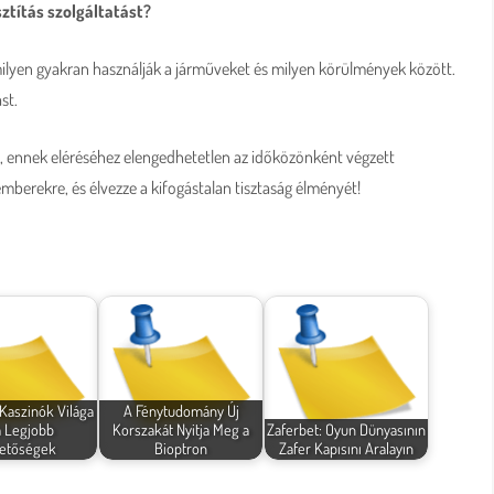
ztítás szolgáltatást?
milyen gyakran használják a járműveket és milyen körülmények között.
st.
oz, ennek eléréséhez elengedhetetlen az időközönként végzett
mberekre, és élvezze a kifogástalan tisztaság élményét!
 Kaszinók Világa
A Fénytudomány Új
a Legjobb
Korszakát Nyitja Meg a
Zaferbet: Oyun Dünyasının
etőségek
Bioptron
Zafer Kapısını Aralayın