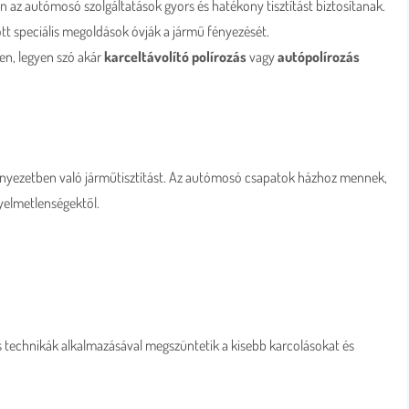
z autómosó szolgáltatások gyors és hatékony tisztítást biztosítanak.
t speciális megoldások óvják a jármű fényezését.
en, legyen szó akár
karceltávolító polírozás
vagy
autópolírozás
örnyezetben való járműtisztítást. Az autómosó csapatok házhoz mennek,
nyelmetlenségektől.
s technikák alkalmazásával megszüntetik a kisebb karcolásokat és