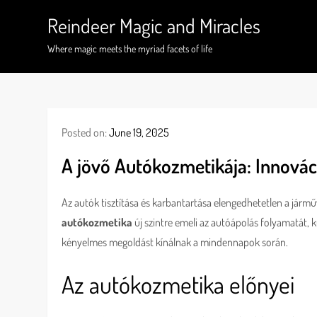
Skip
Reindeer Magic and Miracles
to
content
Where magic meets the myriad facets of life
Posted on:
June 19, 2025
A jövő Autókozmetikája: Innová
Az autók tisztítása és karbantartása elengedhetetlen a jár
autókozmetika
új szintre emeli az autóápolás folyamatát, k
kényelmes megoldást kínálnak a mindennapok során.
Az autókozmetika előnyei