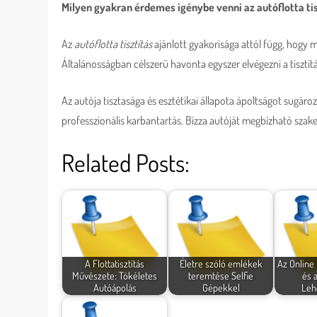
Milyen gyakran érdemes igénybe venni az autóflotta tis
Az
autóflotta tisztítás
ajánlott gyakorisága attól függ, hogy 
Általánosságban célszerű havonta egyszer elvégezni a tisztítá
Az autója tisztasága és esztétikai állapota ápoltságot sugár
professzionális karbantartás. Bízza autóját megbízható szake
Related Posts:
A Flottatisztítás
Életre szóló emlékek
Az Online
Művészete: Tökéletes
teremtése Selfie
és 
Autóápolás
Gépekkel
Leh