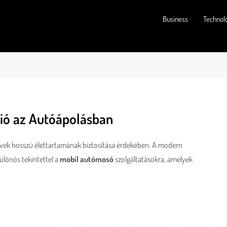
Business
Technol
ció az Autóápolásban
művek hosszú élettartamának biztosítása érdekében. A modern
ülönös tekintettel a
mobil autómosó
szolgáltatásokra, amelyek