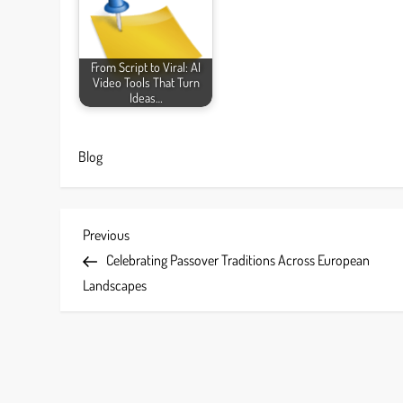
From Script to Viral: AI
Video Tools That Turn
Ideas…
Blog
P
Previous
Previous
Post
Celebrating Passover Traditions Across European
o
Landscapes
s
t
n