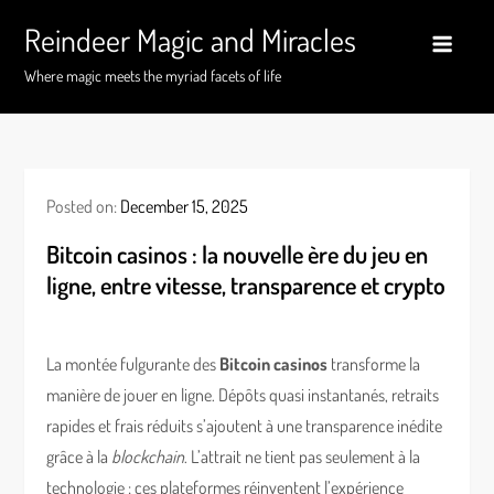
Skip
Reindeer Magic and Miracles
to
content
Where magic meets the myriad facets of life
Posted on:
December 15, 2025
Bitcoin casinos : la nouvelle ère du jeu en
ligne, entre vitesse, transparence et crypto
La montée fulgurante des
Bitcoin casinos
transforme la
manière de jouer en ligne. Dépôts quasi instantanés, retraits
rapides et frais réduits s’ajoutent à une transparence inédite
grâce à la
blockchain
. L’attrait ne tient pas seulement à la
technologie : ces plateformes réinventent l’expérience