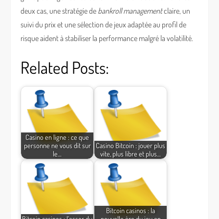
deux cas, une stratégie de
bankroll management
claire, un
suivi du prix et une sélection de jeux adaptée au profil de
risque aident à stabiliser la performance malgré la volatilité.
Related Posts:
Casino en ligne : ce que
personne ne vous dit sur
Casino Bitcoin : jouer plus
le…
vite, plus libre et plus…
Bitcoin casinos : la
Bitcoin casinos : l’essor du
nouvelle ère du jeu en