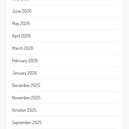
June 2026
May 2026
April 2026
March 2026
February 2026
January 2026
December 2025
November 2025
October 2025
September 2025