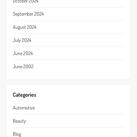
October 2024
September 2024
August 2024
July 2024
June 2024
June 2002
Categories
Automotive
Beauty
Blog