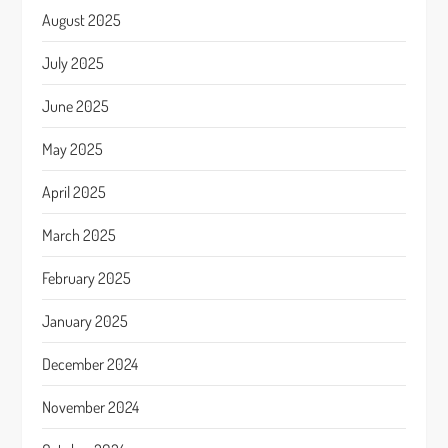
August 2025
July 2025
June 2025
May 2025
April 2025
March 2025
February 2025
January 2025
December 2024
November 2024