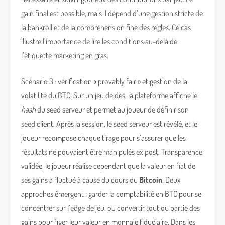
gain final est possible, mais il dépend d’une gestion stricte de
la bankroll et de la compréhension fine des règles. Ce cas
illustre l’importance de lire les conditions au-delà de
l’étiquette marketing en gras.
Scénario 3 : vérification « provably fair » et gestion de la
volatilité du BTC. Sur un jeu de dés, la plateforme affiche le
hash
du seed serveur et permet au joueur de définir son
seed client. Après la session, le seed serveur est révélé, et le
joueur recompose chaque tirage pour s’assurer que les
résultats ne pouvaient être manipulés ex post. Transparence
validée, le joueur réalise cependant que la valeur en fiat de
ses gains a fluctué à cause du cours du
Bitcoin
. Deux
approches émergent : garder la comptabilité en BTC pour se
concentrer sur l’edge de jeu, ou convertir tout ou partie des
gains pour figer leur valeur en monnaie fiduciaire. Dans les