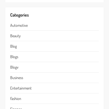
Categories
Automotive
Beauty
Blog
Blogs
Blogv
Business
Entertainment
Fashion