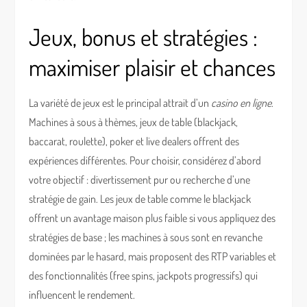
Jeux, bonus et stratégies :
maximiser plaisir et chances
La variété de jeux est le principal attrait d’un
casino en ligne
.
Machines à sous à thèmes, jeux de table (blackjack,
baccarat, roulette), poker et live dealers offrent des
expériences différentes. Pour choisir, considérez d’abord
votre objectif : divertissement pur ou recherche d’une
stratégie de gain. Les jeux de table comme le blackjack
offrent un avantage maison plus faible si vous appliquez des
stratégies de base ; les machines à sous sont en revanche
dominées par le hasard, mais proposent des RTP variables et
des fonctionnalités (free spins, jackpots progressifs) qui
influencent le rendement.