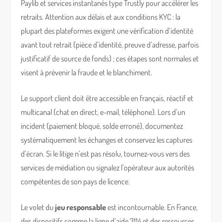
Paylib et services instantanés type Trustly pour accélérer les
retraits. Attention aux délais et aux conditions KYC : la
plupart des plateformes exigent une vérification d’identité
avant tout retrait (pièce d’identité, preuve d’adresse, parfois
justificatif de source de fonds) ; ces étapes sont normales et
visent à prévenir la fraude et le blanchiment.
Le support client doit être accessible en français, réactif et
multicanal (chat en direct, e-mail, téléphone). Lors d’un
incident (paiement bloqué, solde erroné), documentez
systématiquement les échanges et conservez les captures
d’écran. Si le litige n’est pas résolu, tournez-vous vers des
services de médiation ou signalez l’opérateur aux autorités
compétentes de son pays de licence.
Le volet du
jeu responsable
est incontournable. En France,
des dispositifs comme la ligne d’aide 3114 et des ressources