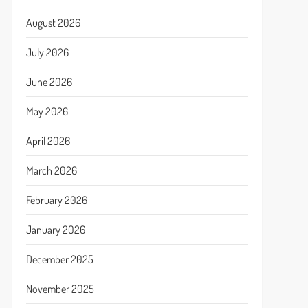
August 2026
July 2026
June 2026
May 2026
April 2026
March 2026
February 2026
January 2026
December 2025
November 2025