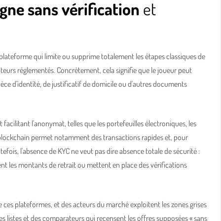
igne sans vérification
et
ateforme qui limite ou supprime totalement les étapes classiques de
rateurs réglementés. Concrètement, cela signifie que le joueur peut
pièce d'identité, de justificatif de domicile ou d'autres documents
cilitant l'anonymat, telles que les portefeuilles électroniques, les
a blockchain permet notamment des transactions rapides et, pour
efois, l'absence de KYC ne veut pas dire absence totale de sécurité :
ent les montants de retrait ou mettent en place des vérifications
 de ces plateformes, et des acteurs du marché exploitent les zones grises
des listes et des comparateurs qui recensent les offres supposées « sans