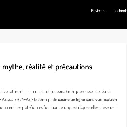
Business
Technol
: mythe, réalité et précautions
tives attire de plus en plus de joueurs. Entre promesses de retrait
rification d'identité
, le concept de
casino en ligne sans vérification
comment ces plateformes fonctionnent, quels risques elles présentent