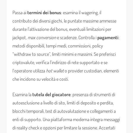
Passa ai
termini dei bonus
: esamina il wagering, il
contributo dei diversi giochi, le puntate massime ammesse
durante l’attivazione del bonus, eventuali limitazioni per
jackpot,
max conversion
e scadenze. Controlla i
pagamenti
:
metodi disponibili, tempi medi, commissioni, policy
“withdraw to source”, limiti minimi e massimi. Se preferisci
criptovalute, verifica l’indirizzo di rete supportato e se
l’operatore utilizza
hot wallet
o provider custodian, elementi
che incidono su velocità e costi.
Esamina la
tutela del giocatore
: presenza di strumenti di
autoesclusione a livello di sito, limiti di deposito e perdita,
blocchi temporali, test di autovalutazione e collegamenti a
enti di supporto. Una piattaforma moderna integra messaggi
di reality check e opzioni per limitare la sessione. Accertati