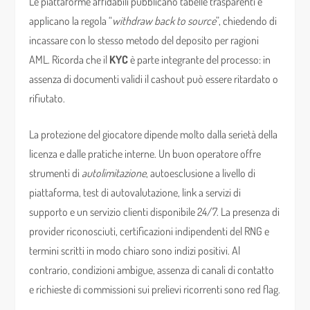
Le piattaforme affidabili pubblicano tabelle trasparenti e
applicano la regola “
withdraw back to source
”, chiedendo di
incassare con lo stesso metodo del deposito per ragioni
AML. Ricorda che il
KYC
è parte integrante del processo: in
assenza di documenti validi il cashout può essere ritardato o
rifiutato.
La protezione del giocatore dipende molto dalla serietà della
licenza e dalle pratiche interne. Un buon operatore offre
strumenti di
autolimitazione
, autoesclusione a livello di
piattaforma, test di autovalutazione, link a servizi di
supporto e un servizio clienti disponibile 24/7. La presenza di
provider riconosciuti, certificazioni indipendenti del RNG e
termini scritti in modo chiaro sono indizi positivi. Al
contrario, condizioni ambigue, assenza di canali di contatto
e richieste di commissioni sui prelievi ricorrenti sono red flag.