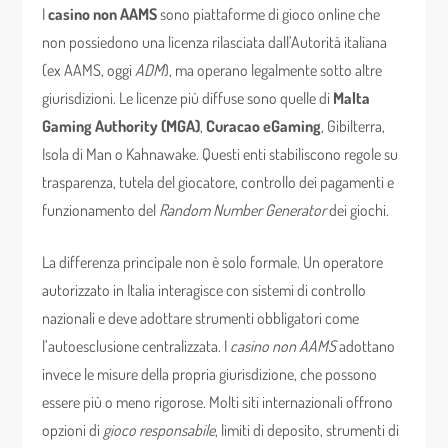
I
casino non AAMS
sono piattaforme di gioco online che
non possiedono una licenza rilasciata dall’Autorità italiana
(ex AAMS, oggi
ADM
), ma operano legalmente sotto altre
giurisdizioni. Le licenze più diffuse sono quelle di
Malta
Gaming Authority (MGA)
,
Curacao eGaming
, Gibilterra,
Isola di Man o Kahnawake. Questi enti stabiliscono regole su
trasparenza, tutela del giocatore, controllo dei pagamenti e
funzionamento del
Random Number Generator
dei giochi.
La differenza principale non è solo formale. Un operatore
autorizzato in Italia interagisce con sistemi di controllo
nazionali e deve adottare strumenti obbligatori come
l’autoesclusione centralizzata. I
casino non AAMS
adottano
invece le misure della propria giurisdizione, che possono
essere più o meno rigorose. Molti siti internazionali offrono
opzioni di
gioco responsabile
, limiti di deposito, strumenti di