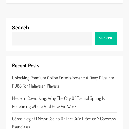
t
n
a
Search
v
SEARCH
i
g
Recent Posts
a
Unlocking Premium Online Entertainment: A Deep Dive Into
FU88 For Malaysian Players
t
Medellín Coworking: Why The City Of Eternal Spring Is
i
Redefining Where And How We Work
o
Cómo Elegir El Mejor Casino Online: Guía Práctica Y Consejos
Esenciales