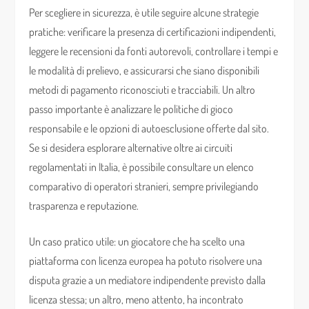
Per scegliere in sicurezza, è utile seguire alcune strategie
pratiche: verificare la presenza di certificazioni indipendenti,
leggere le recensioni da fonti autorevoli, controllare i tempi e
le modalità di prelievo, e assicurarsi che siano disponibili
metodi di pagamento riconosciuti e tracciabili. Un altro
passo importante è analizzare le politiche di gioco
responsabile e le opzioni di autoesclusione offerte dal sito.
Se si desidera esplorare alternative oltre ai circuiti
regolamentati in Italia, è possibile consultare un elenco
comparativo di operatori stranieri, sempre privilegiando
trasparenza e reputazione.
Un caso pratico utile: un giocatore che ha scelto una
piattaforma con licenza europea ha potuto risolvere una
disputa grazie a un mediatore indipendente previsto dalla
licenza stessa; un altro, meno attento, ha incontrato