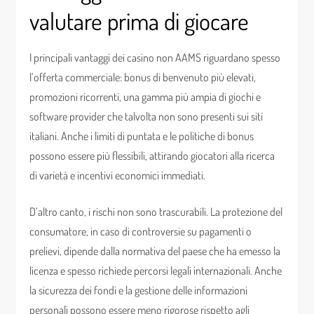
valutare prima di giocare
I principali vantaggi dei casino non AAMS riguardano spesso
l’offerta commerciale: bonus di benvenuto più elevati,
promozioni ricorrenti, una gamma più ampia di giochi e
software provider che talvolta non sono presenti sui siti
italiani. Anche i limiti di puntata e le politiche di bonus
possono essere più flessibili, attirando giocatori alla ricerca
di varietà e incentivi economici immediati.
D’altro canto, i rischi non sono trascurabili. La protezione del
consumatore, in caso di controversie su pagamenti o
prelievi, dipende dalla normativa del paese che ha emesso la
licenza e spesso richiede percorsi legali internazionali. Anche
la sicurezza dei fondi e la gestione delle informazioni
personali possono essere meno rigorose rispetto agli