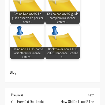
Casino Non AAMS: La
Casino non AAMS: guida
guida essenziale per chi
completa tra licenze
cerca…
estere,…
Casino non AAMS: come
Bookmaker non AAMS
orientarsi tra licenze
2026: tendenze, licenze
estere,…
e…
Blog
P
Previous
Next
Previous
Next
Post
Post
How Old Do I Look?
How Old Do I Look? The