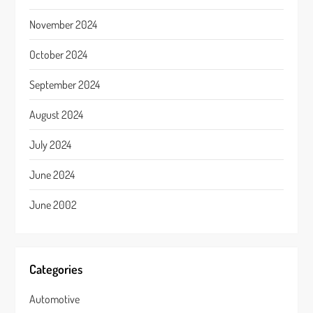
November 2024
October 2024
September 2024
August 2024
July 2024
June 2024
June 2002
Categories
Automotive