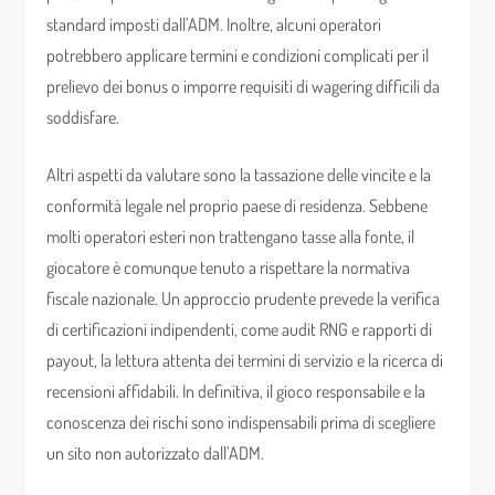
standard imposti dall’ADM. Inoltre, alcuni operatori
potrebbero applicare termini e condizioni complicati per il
prelievo dei bonus o imporre requisiti di wagering difficili da
soddisfare.
Altri aspetti da valutare sono la tassazione delle vincite e la
conformità legale nel proprio paese di residenza. Sebbene
molti operatori esteri non trattengano tasse alla fonte, il
giocatore è comunque tenuto a rispettare la normativa
fiscale nazionale. Un approccio prudente prevede la verifica
di certificazioni indipendenti, come audit RNG e rapporti di
payout, la lettura attenta dei termini di servizio e la ricerca di
recensioni affidabili. In definitiva, il gioco responsabile e la
conoscenza dei rischi sono indispensabili prima di scegliere
un sito non autorizzato dall’ADM.