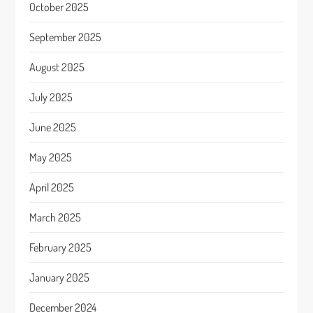
October 2025
September 2025
August 2025
July 2025
June 2025
May 2025
April 2025
March 2025
February 2025
January 2025
December 2024