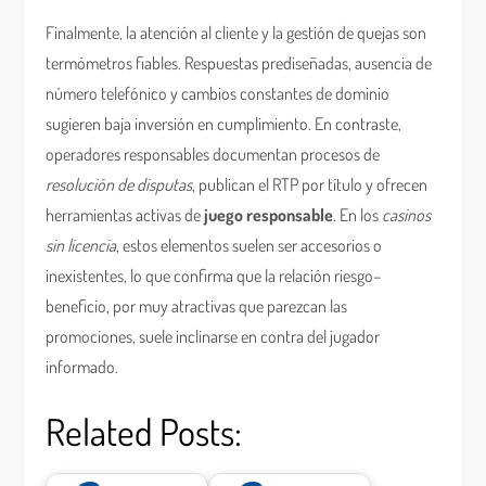
Finalmente, la atención al cliente y la gestión de quejas son
termómetros fiables. Respuestas prediseñadas, ausencia de
número telefónico y cambios constantes de dominio
sugieren baja inversión en cumplimiento. En contraste,
operadores responsables documentan procesos de
resolución de disputas
, publican el RTP por título y ofrecen
herramientas activas de
juego responsable
. En los
casinos
sin licencia
, estos elementos suelen ser accesorios o
inexistentes, lo que confirma que la relación riesgo–
beneficio, por muy atractivas que parezcan las
promociones, suele inclinarse en contra del jugador
informado.
Related Posts: