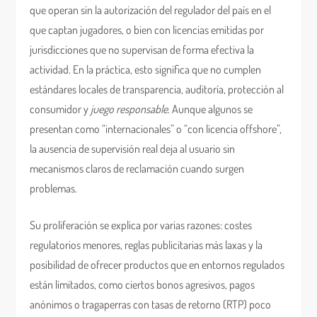
que operan sin la autorización del regulador del país en el
que captan jugadores, o bien con licencias emitidas por
jurisdicciones que no supervisan de forma efectiva la
actividad. En la práctica, esto significa que no cumplen
estándares locales de transparencia, auditoría, protección al
consumidor y
juego responsable
. Aunque algunos se
presentan como “internacionales” o “con licencia offshore”,
la ausencia de supervisión real deja al usuario sin
mecanismos claros de reclamación cuando surgen
problemas.
Su proliferación se explica por varias razones: costes
regulatorios menores, reglas publicitarias más laxas y la
posibilidad de ofrecer productos que en entornos regulados
están limitados, como ciertos bonos agresivos, pagos
anónimos o tragaperras con tasas de retorno (RTP) poco