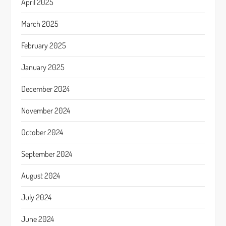
April 2025
March 2025
February 2025
January 2025
December 2024
November 2024
October 2024
September 2024
August 2024
July 2024
June 2024