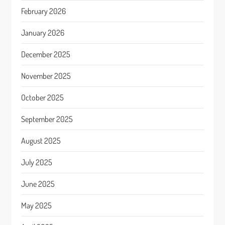
February 2026
January 2026
December 2025
November 2025
October 2025
September 2025
August 2025
July 2025
June 2025
May 2025