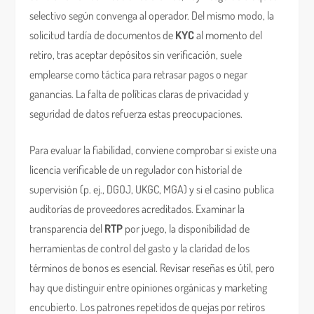
selectivo según convenga al operador. Del mismo modo, la
solicitud tardía de documentos de
KYC
al momento del
retiro, tras aceptar depósitos sin verificación, suele
emplearse como táctica para retrasar pagos o negar
ganancias. La falta de políticas claras de privacidad y
seguridad de datos refuerza estas preocupaciones.
Para evaluar la fiabilidad, conviene comprobar si existe una
licencia verificable de un regulador con historial de
supervisión (p. ej., DGOJ, UKGC, MGA) y si el casino publica
auditorías de proveedores acreditados. Examinar la
transparencia del
RTP
por juego, la disponibilidad de
herramientas de control del gasto y la claridad de los
términos de bonos es esencial. Revisar reseñas es útil, pero
hay que distinguir entre opiniones orgánicas y marketing
encubierto. Los patrones repetidos de quejas por retiros