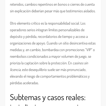
retenidos, cambios repentinos en bonos o cierres de cuenta
sin explicación deberían pesar más que testimonios aislados.
Otro elemento crítico es la responsabilidad social. Los
operadores serios integran límites personalizables de
depósito y pérdida, recordatorios de tiempo y acceso a
organizaciones de apoyo. Cuando un sitio desincentiva estas
medidas y, en cambio, bombardea con promociones “VIP” o
reembolsos condicionados a mayor volumen de juego, se
prioriza la captación sobre la protección. En
casinos sin
licencia
, este desequilibrio suele ser más pronunciado,
elevando el riesgo de comportamientos problemáticos y
pérdidas aceleradas.
Subtemas y casos reales: