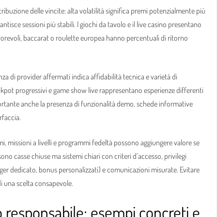
tribuzione delle vincite: alta volatilità significa premi potenzialmente più
tisce sessioni più stabili. I giochi da tavolo e il live casino presentano
avorevoli, baccarat o roulette europea hanno percentuali di ritorno
a di provider affermati indica affidabilità tecnica e varietà di
kpot progressivi e game show live rappresentano esperienze differenti
ortante anche la presenza di funzionalità demo, schede informative
rfaccia.
 missioni a livelli e programmi fedeltà possono aggiungere valore se
 sono casse chiuse ma sistemi chiari con criteri d’accesso, privilegi
ager dedicato, bonus personalizzati) e comunicazioni misurate. Evitare
di una scelta consapevole.
o responsabile: esempi concreti e