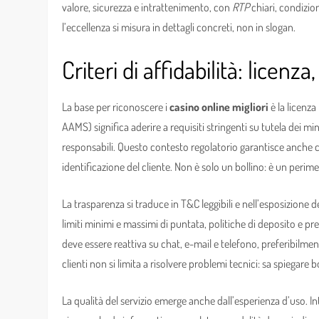
valore, sicurezza e intrattenimento, con
RTP
chiari, condizion
l’eccellenza si misura in dettagli concreti, non in slogan.
Criteri di affidabilità: licenz
La base per riconoscere i
casino online migliori
è la licenz
AAMS) significa aderire a requisiti stringenti su tutela dei mi
responsabili. Questo contesto regolatorio garantisce anche con
identificazione del cliente. Non è solo un bollino: è un perim
La trasparenza si traduce in T&C leggibili e nell’esposizione 
limiti minimi e massimi di puntata, politiche di deposito e pr
deve essere reattiva su chat, e-mail e telefono, preferibilmen
clienti non si limita a risolvere problemi tecnici: sa spiegare
La qualità del servizio emerge anche dall’esperienza d’uso. Inter