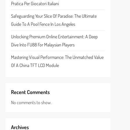
Pratica Per Giocatori Italiani
Safeguarding Your Slice Of Paradise: The Ultimate
Guide To A Pool Fence In Los Angeles
Unlocking Premium Online Entertainment: A Deep
Dive Into FU88 For Malaysian Players
Mastering Visual Performance: The Unmatched Value
Of A China TFT LCD Module
Recent Comments
No comments to show.
Archives