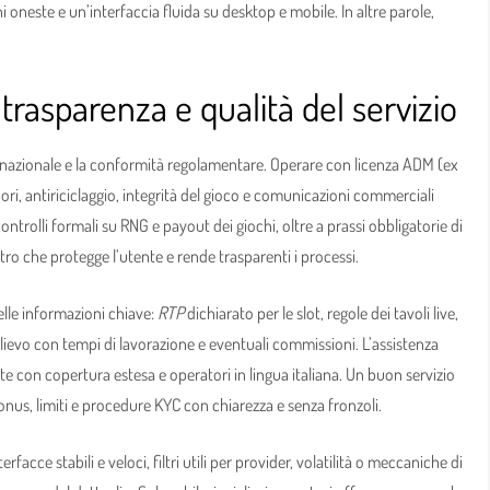
i oneste e un’interfaccia fluida su desktop e mobile. In altre parole,
a, trasparenza e qualità del servizio
a nazionale e la conformità regolamentare. Operare con licenza ADM (ex
nori, antiriciclaggio, integrità del gioco e comunicazioni commerciali
trolli formali su RNG e payout dei giochi, oltre a prassi obbligatorie di
etro che protegge l’utente e rende trasparenti i processi.
delle informazioni chiave:
RTP
dichiarato per le slot, regole dei tavoli live,
elievo con tempi di lavorazione e eventuali commissioni. L’assistenza
te con copertura estesa e operatori in lingua italiana. Un buon servizio
 bonus, limiti e procedure KYC con chiarezza e senza fronzoli.
facce stabili e veloci, filtri utili per provider, volatilità o meccaniche di