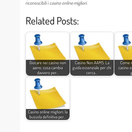
riconoscibili i
casino online migliori
.
Related Posts:
Giocare nei casino non
Casino Non AAMS: La
Come r
aams: cosa cambia
guida essenziale per chi
casino o
davvero per…
cerca…
Casino online migliori: la
bussola definitiva per…