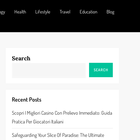
ogy
Health
Lifestyle
Travel
Education
Blog
Search
SEARCH
Recent Posts
Scopri I Migliori Casino Con Prelievo Immediato: Guida
Pratica Per Giocatori Italiani
Safeguarding Your Slice Of Paradise: The Ultimate