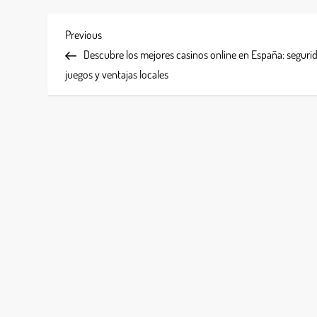
P
Previous
Previous
Post
Descubre los mejores casinos online en España: seguri
o
juegos y ventajas locales
s
t
n
a
v
i
g