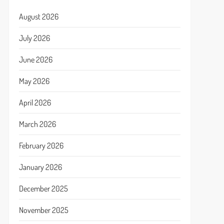
August 2026
July 2026
June 2026
May 2026
April 2026
March 2026
February 2026
January 2026
December 2025
November 2025