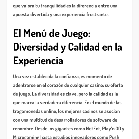
que valora tu tranquilidad es la diferencia entre una
apuesta divertida y una experiencia frustrante.
El Menú de Juego:
Diversidad y Calidad en la
Experiencia
Una vez establecida la confianza, es momento de
adentrarse en el corazón de cualquier casino: su oferta
de juego. La diversidad es clave, pero la calidad es la
que marca la verdadera diferencia. En el mundo de las
tragamonedas online
, los mejores casinos se asocian
con una multitud de desarrolladores de software de
renombre. Desde los gigantes como NetEnt, Play’n GO y
Microgaming hasta estudios innovadores como Push