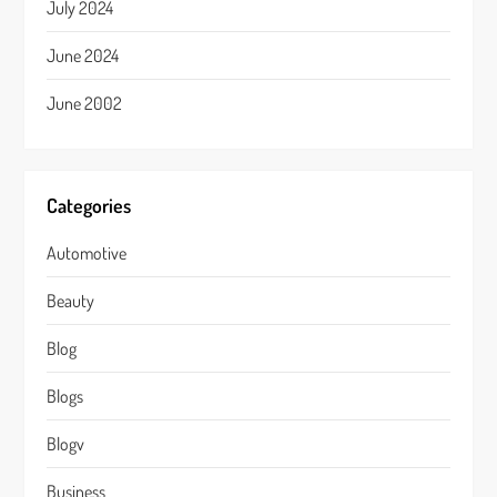
July 2024
June 2024
June 2002
Categories
Automotive
Beauty
Blog
Blogs
Blogv
Business