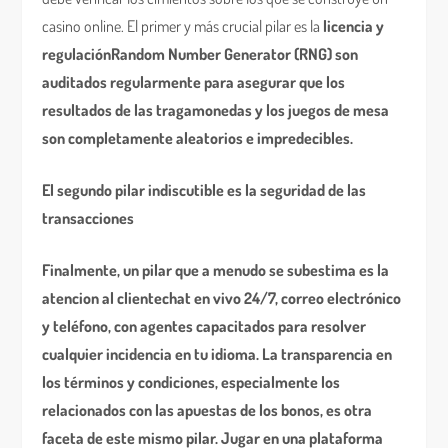
casino online. El primer y más crucial pilar es la
licencia y
regulaciónRandom Number Generator (RNG) son
auditados regularmente para asegurar que los
resultados de las tragamonedas y los juegos de mesa
son completamente aleatorios e impredecibles.
El segundo pilar indiscutible es la
seguridad de las
transacciones
Finalmente, un pilar que a menudo se subestima es la
atencion al clientechat en vivo 24/7, correo electrónico
y teléfono, con agentes capacitados para resolver
cualquier incidencia en tu idioma. La transparencia en
los términos y condiciones, especialmente los
relacionados con las apuestas de los bonos, es otra
faceta de este mismo pilar. Jugar en una plataforma