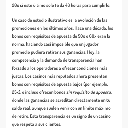
20x si este último solo te da 48 horas para cumplirlo.
Un caso de estudio ilustrativo es la evolución de las
promociones en los últimos años. Hace una década, los
bonos con requisitos de apuesta de 50x o 60x eran la
norma, haciendo casi imposible que un jugador
promedio pudiera retirar sus ganancias. Hoy, la
competencia y la demanda de transparencia han
forzado a los operadores a ofrecer condiciones más
justas. Los casinos más reputados ahora presentan
bonos con requisitos de apuesta bajos (por ejemplo,
25x), o incluso ofrecen bonos
sin requisito de apuesta
,
donde las ganancias se acreditan directamente en tu
saldo real, aunque suelen venir con un límite máximo
de retiro. Esta transparencia es un signo de un casino
que respeta a sus clientes.