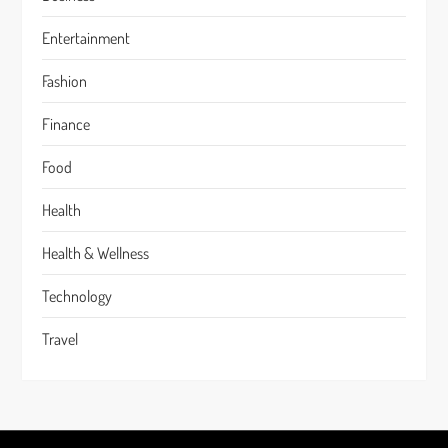
Entertainment
Fashion
Finance
Food
Health
Health & Wellness
Technology
Travel