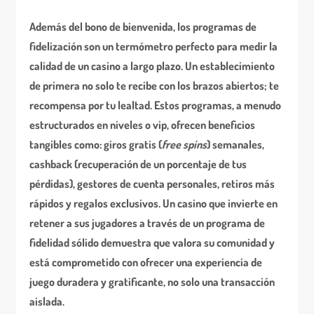
Además del bono de bienvenida, los programas de
fidelización
son un termómetro perfecto para medir la
calidad de un casino a largo plazo. Un establecimiento
de primera no solo te recibe con los brazos abiertos; te
recompensa por tu lealtad. Estos programas, a menudo
estructurados en niveles o vip, ofrecen beneficios
tangibles como: giros gratis (
free spins
) semanales,
cashback (recuperación de un porcentaje de tus
pérdidas), gestores de cuenta personales, retiros más
rápidos y regalos exclusivos. Un casino que invierte en
retener a sus jugadores a través de un programa de
fidelidad sólido demuestra que valora su comunidad y
está comprometido con ofrecer una experiencia de
juego duradera y gratificante, no solo una transacción
aislada.