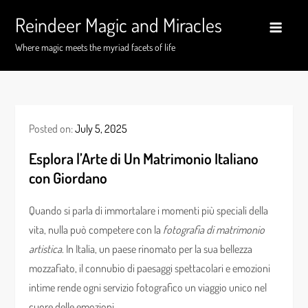
Skip
Reindeer Magic and Miracles
to
content
Where magic meets the myriad facets of life
Posted on:
July 5, 2025
Esplora l’Arte di Un Matrimonio Italiano
con Giordano
Quando si parla di immortalare i momenti più speciali della
vita, nulla può competere con la
fotografia di matrimonio
artistica
. In Italia, un paese rinomato per la sua bellezza
mozzafiato, il connubio di paesaggi spettacolari e emozioni
intime rende ogni servizio fotografico un viaggio unico nel
cuore delle emozioni.