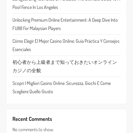
g
Pool Fence In Los Angeles
a
Unlocking Premium Online Entertainment: A Deep Dive Into
t
FU88 For Malaysian Players
i
Cómo Elegir El Mejor Casino Online: Guía Práctica Y Consejos
Esenciales
o
初心者から上級者まで知っておきたいオンライン
n
カジノの全貌
Scopri I Migliori Casino Online: Sicurezza, Giochi E Come
Scegliere Quello Giusto
Recent Comments
No comments to show.