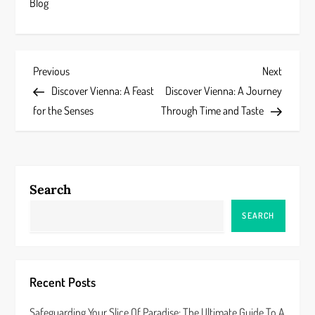
Blog
P
Previous
Next
Previous
Next
Post
Post
Discover Vienna: A Feast
Discover Vienna: A Journey
o
for the Senses
Through Time and Taste
s
t
Search
n
SEARCH
a
v
Recent Posts
i
Safeguarding Your Slice Of Paradise: The Ultimate Guide To A