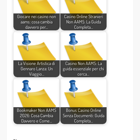
Giocare nei casino non
Casino Online Stranieri
aams: cosa cambia
Non AAMS: La Guida
davvero per…
Completa…
La Visione Artistica di
Casino Non AAMS: La
Gennaro Lanza: Un
guida essenziale per chi
Viaggio…
cerca…
Bookmaker Non AAMS
Bonus Casino Online
2026: Cosa Cambia
Senza Documenti: Guida
Davvero e Come…
Completa…