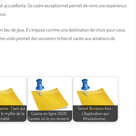
 et accueillante. Ce cadre exceptionnel permet de vivre une expérience
eux.
un lieu de jeux. Il s’impose comme une destination de choix pour ceux
. Une visite promet des souvenirs riches et variés aux amateurs de
ino : l’avis qui
Sweet Bonanza Avis :
 le mythe de la
Casino en ligne 2026 :
L'Application qui
réalité
l’année où le jeu devient…
Révolutionne…