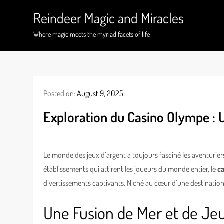
Skip
Reindeer Magic and Miracles
to
content
Where magic meets the myriad facets of life
Posted on:
August 9, 2025
Exploration du Casino Olympe : 
Le monde des jeux d’argent a toujours fasciné les aventurier
établissements qui attirent les joueurs du monde entier, le
c
divertissements captivants. Niché au cœur d’une destination m
Une Fusion de Mer et de Je