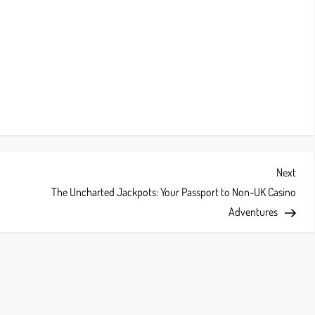
Next
Next
Post
The Uncharted Jackpots: Your Passport to Non-UK Casino
Adventures