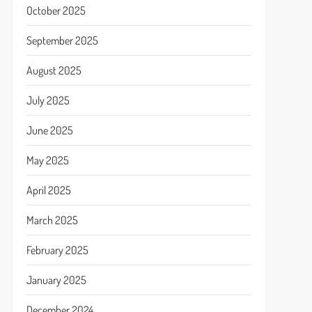
October 2025
September 2025
August 2025
July 2025
June 2025
May 2025
April 2025
March 2025
February 2025
January 2025
December 2024