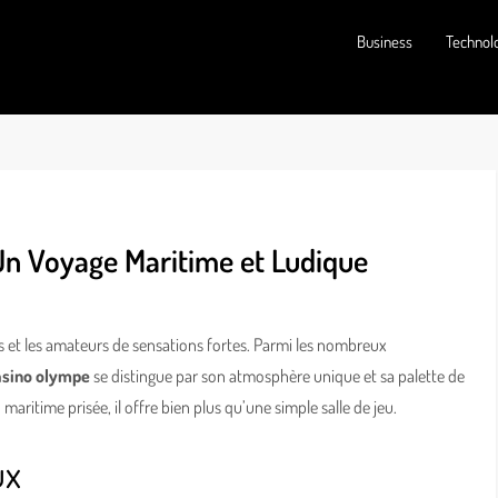
Business
Technol
Un Voyage Maritime et Ludique
s et les amateurs de sensations fortes. Parmi les nombreux
asino olympe
se distingue par son atmosphère unique et sa palette de
aritime prisée, il offre bien plus qu’une simple salle de jeu.
ux