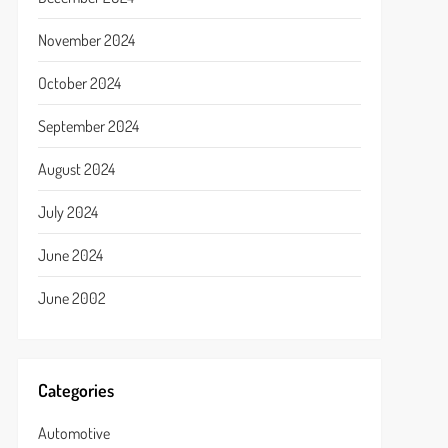
November 2024
October 2024
September 2024
August 2024
July 2024
June 2024
June 2002
Categories
Automotive