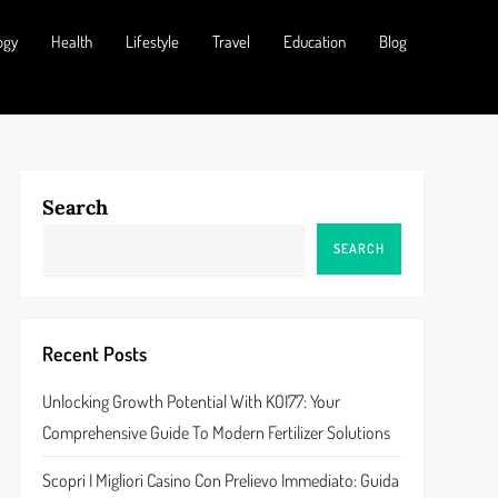
ogy
Health
Lifestyle
Travel
Education
Blog
Search
SEARCH
Recent Posts
Unlocking Growth Potential With KOI77: Your
Comprehensive Guide To Modern Fertilizer Solutions
Scopri I Migliori Casino Con Prelievo Immediato: Guida