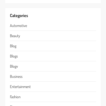
Categories
Automotive
Beauty
Blog
Blogs
Blogv
Business
Entertainment
Fashion