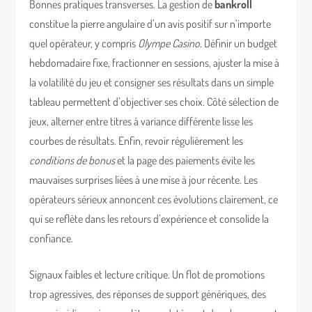
Bonnes pratiques transverses. La gestion de
bankroll
constitue la pierre angulaire d’un avis positif sur n’importe
quel opérateur, y compris
Olympe Casino
. Définir un budget
hebdomadaire fixe, fractionner en sessions, ajuster la mise à
la volatilité du jeu et consigner ses résultats dans un simple
tableau permettent d’objectiver ses choix. Côté sélection de
jeux, alterner entre titres à variance différente lisse les
courbes de résultats. Enfin, revoir régulièrement les
conditions de bonus
et la page des paiements évite les
mauvaises surprises liées à une mise à jour récente. Les
opérateurs sérieux annoncent ces évolutions clairement, ce
qui se reflète dans les retours d’expérience et consolide la
confiance.
Signaux faibles et lecture critique. Un flot de promotions
trop agressives, des réponses de support génériques, des