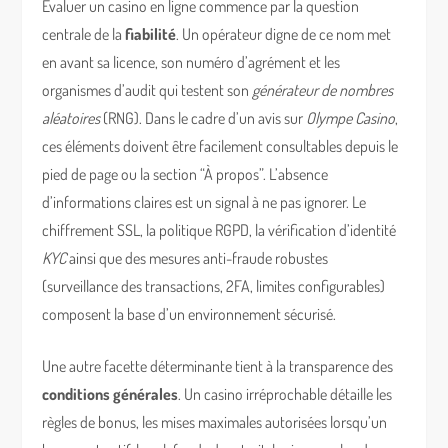
Évaluer un casino en ligne commence par la question
centrale de la
fiabilité
. Un opérateur digne de ce nom met
en avant sa licence, son numéro d’agrément et les
organismes d’audit qui testent son
générateur de nombres
aléatoires
(RNG). Dans le cadre d’un avis sur
Olympe Casino
,
ces éléments doivent être facilement consultables depuis le
pied de page ou la section “À propos”. L’absence
d’informations claires est un signal à ne pas ignorer. Le
chiffrement SSL, la politique RGPD, la vérification d’identité
KYC
ainsi que des mesures anti-fraude robustes
(surveillance des transactions, 2FA, limites configurables)
composent la base d’un environnement sécurisé.
Une autre facette déterminante tient à la transparence des
conditions générales
. Un casino irréprochable détaille les
règles de bonus, les mises maximales autorisées lorsqu’un