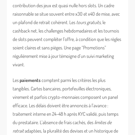
contribution des jeux est quasi nulle hors slots. Un cadre
raisonnable se situe souvent entre x30 et x40 de mise, avec
un plafond de retrait cohérent. Les
tours gratuits
, le
cashback net, les challenges hebdomadaires et les tournois
de slots peuvent compléter l’offre, à condition que les règles
soient claires et sans pièges. Une page “Promotions”
régulièrement mise à jour témoigne d’un suivi marketing
vivant.
Les
paiements
comptent parmi les critères les plus
tangibles. Cartes bancaires, portefeuilles électroniques,
virement et parfois crypto-monnaies composent un panel
efficace. Les délais doivent être annoncés à l’avance :
traitement interne en 24–48 h après KYC validé, puis temps
du prestataire. L’absence de frais cachés, des
limites de
retrait
adaptées, la pluralité des devises et un historique de