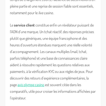
pleine partie et une reprise de session fiable sont essentiels,
notamment pour le
live casino
.
Le
service client
constitue enfin un révélateur puissant de
l’ADN d’une marque. Un tchat réactif, des réponses précises
plutôt que génériques, une équipe francophone et des
heures d’ouverture étendues marquent une réelle volonté
d’accompagnement. Les canaux multiples (mail, tchat,
parfois téléphone) et une base de connaissances claire
aident à résoudre rapidement les questions relatives aux
paiements, à la vérification KYC ou aux règles de jeux. Pour
découvrir des retours d’expérience complémentaires, la
page
avis olympe casino
est souvent citée dans les
comparatifs, utile pour croiser les informations affichées par
l’opérateur.