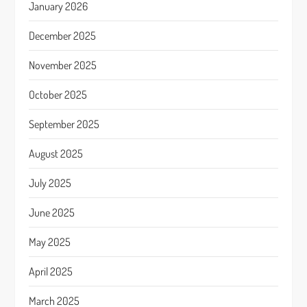
January 2026
December 2025
November 2025
October 2025
September 2025
August 2025
July 2025
June 2025
May 2025
April 2025
March 2025