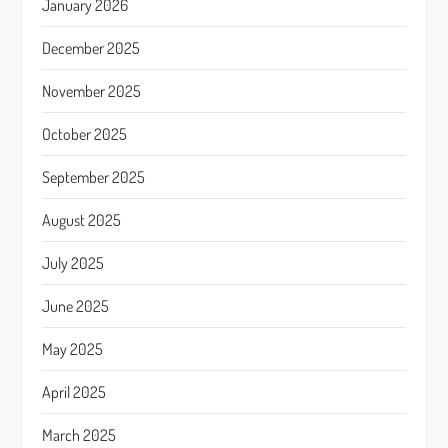
January 2026
December 2025
November 2025
October 2025
September 2025
August 2025
July 2025
June 2025
May 2025
April 2025
March 2025