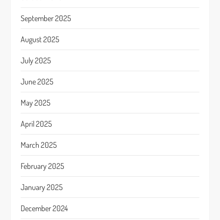
September 2025
August 2025
July 2025
June 2025
May 2025
April 2025
March 2025
February 2025
January 2025
December 2024