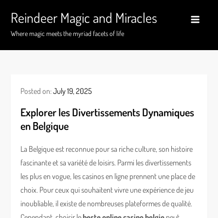
Skip
Reindeer Magic and Miracles
to
content
Where magic meets the myriad facets of life
Posted on:
July 19, 2025
Explorer les Divertissements Dynamiques
en Belgique
La Belgique est reconnue pour sa riche culture, son histoire
fascinante et sa variété de loisirs. Parmi les divertissements
les plus en vogue, les casinos en ligne prennent une place de
choix. Pour ceux qui souhaitent vivre une expérience de jeu
inoubliable, il existe de nombreuses plateformes de qualité.
Cependant, choisir le
beste online casino belgie
peut