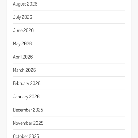
August 2026
July 2026
June 2026
May 2026
April 2026
March 2026
February 2026
January 2026
December 2025
November 2025
October 2025