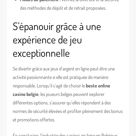
des méthodes de dépôt et de retrait proposées.
S’épanouir grâce à une
expérience de jeu
exceptionnelle
Se divertir grâce aux jeux d’argent en ligne peut être une
activité passionnante si elle est pratiquée de manière
responsable. Lorsqu’il s’agit de choisir le
beste online
casino belgie
, les joueurs belges peuvent explorer
différentes options, s’assurer qu’elles répondent à des
normes de sécurité élevées et profiter pleinement des bonus
et promotions offertes.
En conclusion, l’industrie des casinos en ligne en Belgique