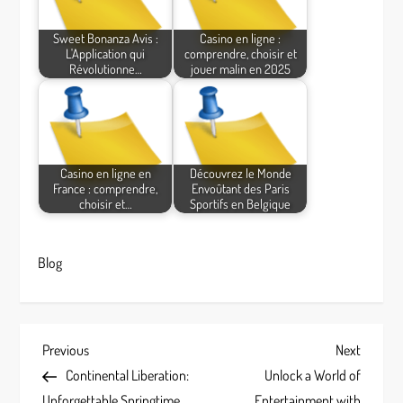
Sweet Bonanza Avis :
Casino en ligne :
L'Application qui
comprendre, choisir et
Révolutionne…
jouer malin en 2025
Casino en ligne en
Découvrez le Monde
France : comprendre,
Envoûtant des Paris
choisir et…
Sportifs en Belgique
Blog
P
Previous
Next
Previous
Next
Post
Post
Continental Liberation:
Unlock a World of
o
Unforgettable Springtime
Entertainment with