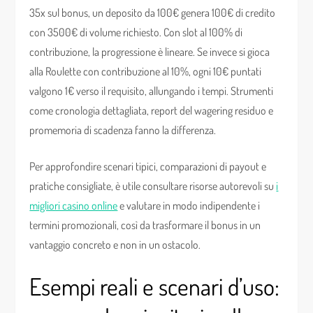
35x sul bonus, un deposito da 100€ genera 100€ di credito
con 3500€ di volume richiesto. Con slot al 100% di
contribuzione, la progressione è lineare. Se invece si gioca
alla Roulette con contribuzione al 10%, ogni 10€ puntati
valgono 1€ verso il requisito, allungando i tempi. Strumenti
come cronologia dettagliata, report del wagering residuo e
promemoria di scadenza fanno la differenza.
Per approfondire scenari tipici, comparazioni di payout e
pratiche consigliate, è utile consultare risorse autorevoli su
i
migliori casino online
e valutare in modo indipendente i
termini promozionali, così da trasformare il bonus in un
vantaggio concreto e non in un ostacolo.
Esempi reali e scenari d’uso: