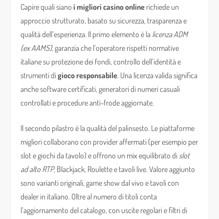
Capire quali siano
i migliori casino online
richiede un
approccio strutturato, basato su sicurezza, trasparenza e
qualità dell’esperienza. Il primo elemento è la
licenza ADM
(ex AAMS)
, garanzia che l’operatore rispetti normative
italiane su protezione dei fondi, controllo dell’identità e
strumenti di
gioco responsabile
. Una licenza valida significa
anche software certificati, generatori di numeri casuali
controllati e procedure anti-frode aggiornate.
Il secondo pilastro è la qualità del palinsesto. Le piattaforme
migliori collaborano con provider affermati (per esempio per
slot e giochi da tavolo) e offrono un mix equilibrato di
slot
ad alto RTP
, Blackjack, Roulette e tavoli live. Valore aggiunto
sono varianti originali, game show dal vivo e tavoli con
dealer in italiano. Oltre al numero di titoli conta
l’aggiornamento del catalogo, con uscite regolari e filtri di