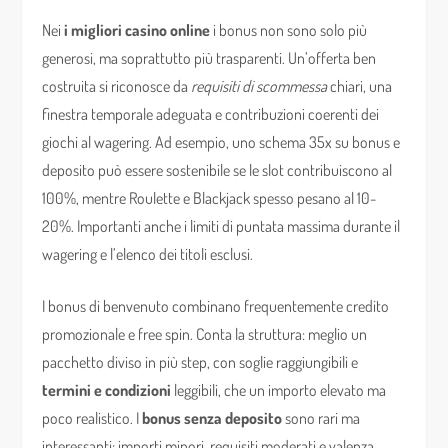
Nei
i migliori casino online
i bonus non sono solo più
generosi, ma soprattutto più trasparenti. Un’offerta ben
costruita si riconosce da
requisiti di scommessa
chiari, una
finestra temporale adeguata e contribuzioni coerenti dei
giochi al wagering. Ad esempio, uno schema 35x su bonus e
deposito può essere sostenibile se le slot contribuiscono al
100%, mentre Roulette e Blackjack spesso pesano al 10-
20%. Importanti anche i limiti di puntata massima durante il
wagering e l’elenco dei titoli esclusi.
I bonus di benvenuto combinano frequentemente credito
promozionale e free spin. Conta la struttura: meglio un
pacchetto diviso in più step, con soglie raggiungibili e
termini e condizioni
leggibili, che un importo elevato ma
poco realistico. I
bonus senza deposito
sono rari ma
interessanti: importi minori, requisiti moderati e valenza