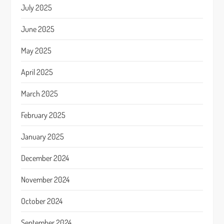
July 2025
June 2025
May 2025
April 2025
March 2025
February 2025
January 2025
December 2024
November 2024
October 2024
September 2024