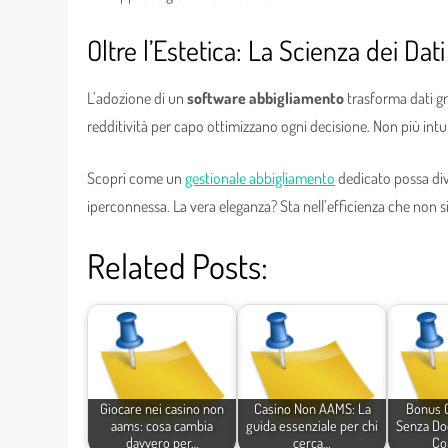
Oltre l’Estetica: La Scienza dei Dati
L’adozione di un
software abbigliamento
trasforma dati gr
redditività per capo ottimizzano ogni decisione. Non più intu
Scopri come un
gestionale abbigliamento
dedicato possa dive
iperconnessa. La vera eleganza? Sta nell’efficienza che non s
Related Posts:
Giocare nei casino non
Casino Non AAMS: La
Bonus C
aams: cosa cambia
guida essenziale per chi
Senza Do
davvero per…
cerca…
Co