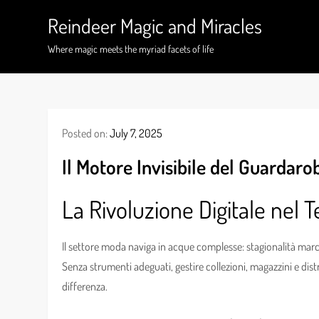
Skip
Reindeer Magic and Miracles
to
content
Where magic meets the myriad facets of life
Posted on:
July 7, 2025
Il Motore Invisibile del Guardar
La Rivoluzione Digitale nel T
Il settore moda naviga in acque complesse: stagionalità marc
Senza strumenti adeguati, gestire collezioni, magazzini e dist
differenza.