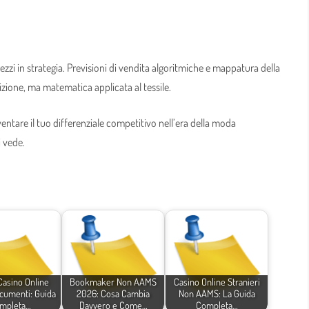
ezzi in strategia. Previsioni di vendita algoritmiche e mappatura della
izione, ma matematica applicata al tessile.
ntare il tuo differenziale competitivo nell’era della moda
i vede.
asino Online
Bookmaker Non AAMS
Casino Online Stranieri
cumenti: Guida
2026: Cosa Cambia
Non AAMS: La Guida
mpleta…
Davvero e Come…
Completa…