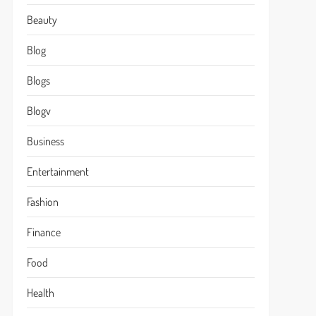
Beauty
Blog
Blogs
Blogv
Business
Entertainment
Fashion
Finance
Food
Health