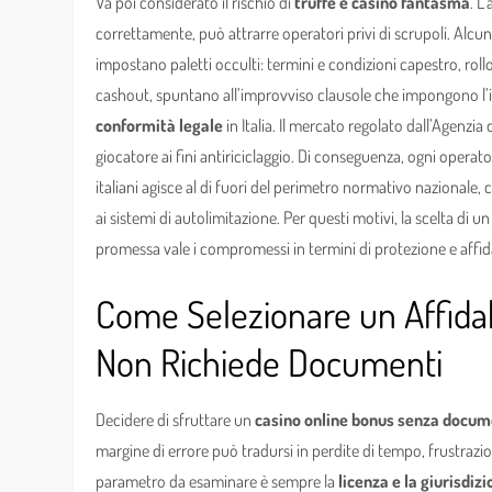
Va poi considerato il rischio di
truffe e casinò fantasma
. L
correttamente, può attrarre operatori privi di scrupoli. Alcun
impostano paletti occulti: termini e condizioni capestro, rollover
cashout, spuntano all’improvviso clausole che impongono l’i
conformità legale
in Italia. Il mercato regolato dall’Agenzi
giocatore ai fini antiriciclaggio. Di conseguenza, ogni oper
italiani agisce al di fuori del perimetro normativo nazionale, 
ai sistemi di autolimitazione. Per questi motivi, la scelta d
promessa vale i compromessi in termini di protezione e affida
Come Selezionare un Affida
Non Richiede Documenti
Decidere di sfruttare un
casino online bonus senza docum
margine di errore può tradursi in perdite di tempo, frustrazioni
parametro da esaminare è sempre la
licenza e la giurisdiz