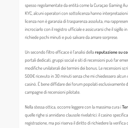
spesso regolamentate da entità come la Curaçao Gaming Au
KYC, alcuni operatori con sottolicenza hanno interpretazion
licenza non è garanzia di trasparenza assoluta, ma rappresen
incrociarlo con il registro ufficiale e assicurarsi che il sigi
richiede pochi minuti e può salvare da amare sorprese.
Un secondo filtro efficace è l’analisi della
reputazione su c
portali dedicati, gruppi social e siti di recensioni può far e
modifiche unilaterali dei termini dei bonus. Le recensioni scrit
500€ ricevuto in 30 minuti senza che mi chiedessero alcun d
casinò. È bene diffidare dei forum popolati esclusivamente da
campagne di recensioni pilotate.
Nella stessa ottica, occorre leggere con la massima cura i
Ter
quelle righe si annidano clausole rivelatrici: il casino speci
registrazione, ma poi riserva il diritto di richiedere la verifica 