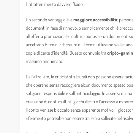
l’intrattenimento davvero fluido.
Un secondo vantaggio è la
maggiore accessibilità
: person
documenti in fase di rinnovo, o semplicemente chi è preoc
all’offerta promozionale. Inoltre, i bonus senza documenti so
accettano Bitcoin, Ethereum o Litecoin utilizzano wallet ano
copie di carte d’identità. Questo connubio tra
cripto-gami
massimo anonimato.
Dall’altro lato, le criticità strutturali non possono essere tac
che operano senza raccogliere alcun documento spesso possied
sul gioco responsabile e sull’antiriciclaggio. In assenza di una v
creazione di conti multipli, giochi illeciti o l’accesso a min
il conto venisse bloccato senza apparente motivo, il giocator
riferimento potrebbe non essere tra le più sollecite nel risolv