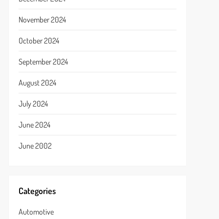
November 2024
October 2024
September 2024
August 2024
July 2024
June 2024
June 2002
Categories
Automotive