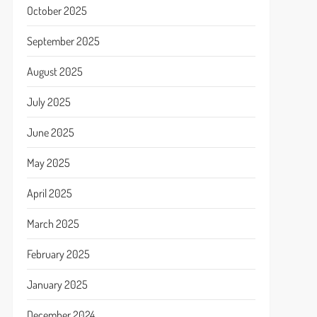
October 2025
September 2025
August 2025
July 2025
June 2025
May 2025
April 2025
March 2025
February 2025
January 2025
December 2024