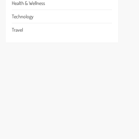
Health & Wellness
Technology
Travel