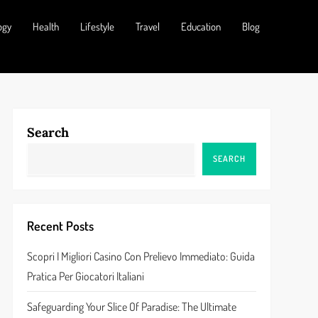
ogy
Health
Lifestyle
Travel
Education
Blog
Search
SEARCH
Recent Posts
Scopri I Migliori Casino Con Prelievo Immediato: Guida
Pratica Per Giocatori Italiani
Safeguarding Your Slice Of Paradise: The Ultimate