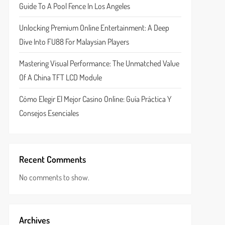
Guide To A Pool Fence In Los Angeles
Unlocking Premium Online Entertainment: A Deep
Dive Into FU88 For Malaysian Players
Mastering Visual Performance: The Unmatched Value
Of A China TFT LCD Module
Cómo Elegir El Mejor Casino Online: Guía Práctica Y
Consejos Esenciales
Recent Comments
No comments to show.
Archives