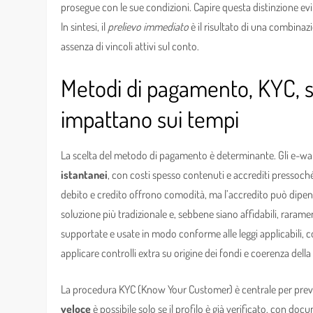
prosegue con le sue condizioni. Capire questa distinzione evit
In sintesi, il
prelievo immediato
è il risultato di una combina
assenza di vincoli attivi sul conto.
Metodi di pagamento, KYC, s
impattano sui tempi
La scelta del metodo di pagamento è determinante. Gli e-walle
istantanei
, con costi spesso contenuti e accrediti pressoché
debito e credito offrono comodità, ma l’accredito può dipend
soluzione più tradizionale e, sebbene siano affidabili, raram
supportate e usate in modo conforme alle leggi applicabili, c
applicare controlli extra su origine dei fondi e coerenza della
La procedura KYC (Know Your Customer) è centrale per prevenz
veloce
è possibile solo se il profilo è già verificato, con docu