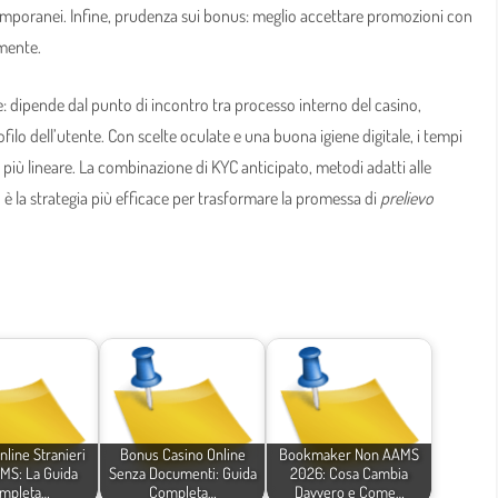
temporanei. Infine, prudenza sui bonus: meglio accettare promozioni con
amente.
: dipende dal punto di incontro tra processo interno del casino,
lo dell’utente. Con scelte oculate e una buona igiene digitale, i tempi
più lineare. La combinazione di KYC anticipato, metodi adatti alle
o è la strategia più efficace per trasformare la promessa di
prelievo
nline Stranieri
Bonus Casino Online
Bookmaker Non AAMS
MS: La Guida
Senza Documenti: Guida
2026: Cosa Cambia
mpleta…
Completa…
Davvero e Come…