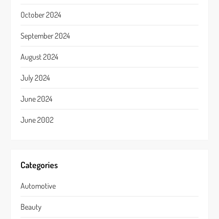
October 2024
September 2024
August 2024
July 2024
June 2024
June 2002
Categories
Automotive
Beauty