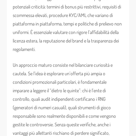
potenziali criticità: termini di bonus più restrittivi, requisiti di
scommessa elevati, procedure KYC/AML che variano di
piattaforma in piattaforma, tempi e politiche di prelievo non
uniformi. È essenziale valutare con rigore l’affidabilità della
licenza estera, la reputazione del brand e la trasparenza dei
regolamenti.
Un approccio maturo consiste nel bilanciare curiosità e
cautela. Se l’idea è esplorare un’offerta più ampia o
condizioni promozionali particolari, è fondamentale
imparare a leggere il “dietro le quinte”: chi è l’ente di
controllo, quali audit indipendenti certificano i RNG
(generatori di numeri casuali), quali strumenti di gioco
responsabile sono realmente disponibili e come vengono
gestite le controversie. Senza queste verifiche, anche i
vantaggi più allettanti rischiano di perdere significato,