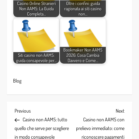
Casino Online Stranieri
Oltre i confini: guida
Non AAMS: La Guida
ragionata ai siti casino
Completa…
non…
Bookmaker Non AAMS
Siti casino non AAMS:
2026: Cosa Cambia
guida consapevole per…
Davvero e Come…
Blog
P
Previous
Next
Previous
Next
Post
Post
Casino non AAMS: tutto
Casino non AAMS con
o
quello che serve per scegliere
prelievo immediato: come
in modo consapevole
riconoscere pagamenti