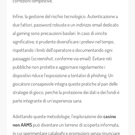
correzioni tempestive.
Infine, la gestione del rischio tecnologico. Autenticazione a
due fattori, password robuste e un indirizzo email dedicato
al gaming sono precauzioni basilari. In caso di vincite
significative, è prudente diversificare i prelievi nel tempo,
rispettando i limiti dell’operatore e documentando ogni
passaggio (screenshot, conferme via email). Evitare reti
pubbliche non protette e aggiornare regolarmente i
dispositivi riduce l’esposizione a tentativi di phishing. Un
giocatore consapevole integra queste pratiche al pari delle
strategie di gioco, perché la protezione dei dati e dei fondi è
parte integrante di un’esperienza sana.
Adottando queste metodologie, l’esplorazione dei
casino
non AAMS
può diventare un terreno di scoperta informata,
in cui sperimentare cataloghi e promozioni senza rinunciare