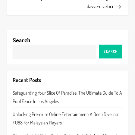
s
davvero veloci
t
n
a
Search
v
SEARCH
i
g
Recent Posts
a
Safeguarding Your Slice Of Paradise: The Ultimate Guide To A
Pool Fence In Los Angeles
t
Unlocking Premium Online Entertainment: A Deep Dive Into
i
FU88 For Malaysian Players
o