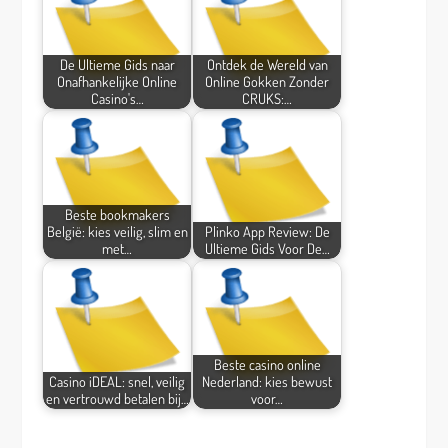
De Ultieme Gids naar
Ontdek de Wereld van
Onafhankelijke Online
Online Gokken Zonder
Casino's…
CRUKS:…
Beste bookmakers
België: kies veilig, slim en
Plinko App Review: De
met…
Ultieme Gids Voor De…
Beste casino online
Casino iDEAL: snel, veilig
Nederland: kies bewust
en vertrouwd betalen bij…
voor…