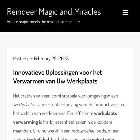
Skip
Reindeer Magic and Miracles
to
content
Where magic meets the myriad facets of life
Posted on:
February 25, 2025
Innovatieve Oplossingen voor het
Verwarmen van Uw Werkplaats
Het creëren van een comfortabele werkomgeving in een
werkplaats
is van essentieel belang voor de productiviteit en
het welzijn van werknemers. Een efficiënte
werkplaats
verwarming
is hierbij essentieel, zeker in de koudere
maanden. Of u nu werkt in een
industriehal
, loods, of een
andere
bedrijfshal
, het belang van goede
industriële