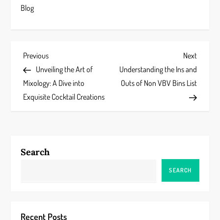
Blog
P
Previous
Next
Previous
Next
Post
Post
Unveiling the Art of
Understanding the Ins and
o
Mixology: A Dive into
Outs of Non VBV Bins List
s
Exquisite Cocktail Creations
t
n
Search
a
SEARCH
v
i
Recent Posts