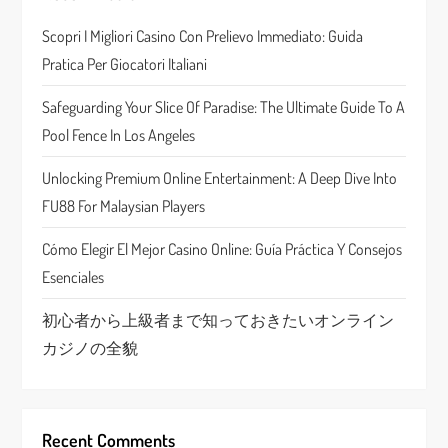
g
Scopri I Migliori Casino Con Prelievo Immediato: Guida
a
Pratica Per Giocatori Italiani
t
Safeguarding Your Slice Of Paradise: The Ultimate Guide To A
Pool Fence In Los Angeles
i
Unlocking Premium Online Entertainment: A Deep Dive Into
o
FU88 For Malaysian Players
n
Cómo Elegir El Mejor Casino Online: Guía Práctica Y Consejos
Esenciales
初心者から上級者まで知っておきたいオンライン
カジノの全貌
Recent Comments