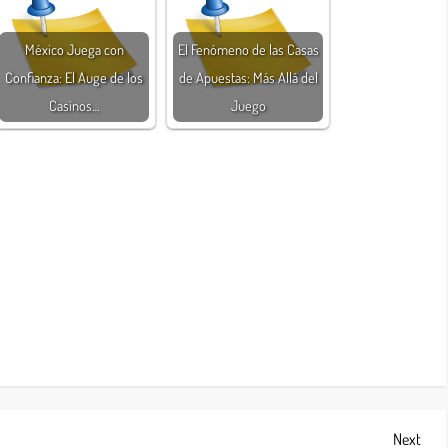
México Juega con
El Fenómeno de las Casas
Confianza: El Auge de los
de Apuestas: Más Allá del
Casinos…
Juego
Next
Next