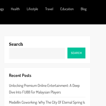
ogy
Health
Lifestyle
Travel
Education
Blog
Search
SEARCH
Recent Posts
Unlocking Premium Online Entertainment: A Deep
Dive Into FU88 For Malaysian Players
Medellín Coworking: Why The City Of Eternal Spring Is