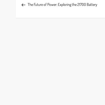
Post
The Future of Power: Exploring the 21700 Battery
o
s
t
n
a
v
i
g
a
t