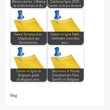
Bitcoin casinos : l’alliance
Casino en ligne 2026 :
de la blockchain et du…
l’année où le jeu devient…
Sweet Bonanza Avis :
Casino en ligne fiable :
L'Application qui
méthodes concrètes
Révolutionne…
pour…
Casino en ligne en
Découvrez le Monde
Belgique: guide
Envoûtant des Paris
stratégique pour…
Sportifs en Belgique
Blog