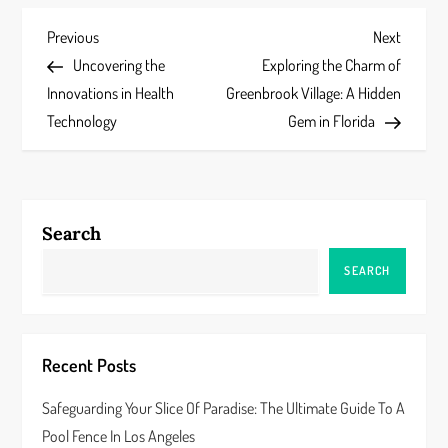
P
Previous
Next
Previous
Next
Post
Post
Uncovering the
Exploring the Charm of
o
Innovations in Health
Greenbrook Village: A Hidden
s
Technology
Gem in Florida
t
n
Search
a
SEARCH
v
i
Recent Posts
g
Safeguarding Your Slice Of Paradise: The Ultimate Guide To A
a
Pool Fence In Los Angeles