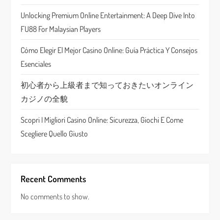
t
Unlocking Premium Online Entertainment: A Deep Dive Into
FU88 For Malaysian Players
i
Cómo Elegir El Mejor Casino Online: Guía Práctica Y Consejos
o
Esenciales
n
初心者から上級者まで知っておきたいオンライン
カジノの全貌
Scopri I Migliori Casino Online: Sicurezza, Giochi E Come
Scegliere Quello Giusto
Recent Comments
No comments to show.