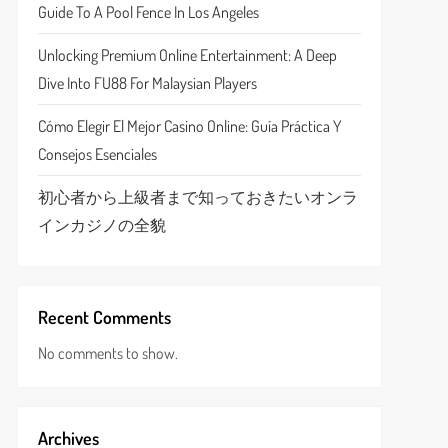
Guide To A Pool Fence In Los Angeles
Unlocking Premium Online Entertainment: A Deep
Dive Into FU88 For Malaysian Players
Cómo Elegir El Mejor Casino Online: Guía Práctica Y
Consejos Esenciales
初心者から上級者まで知っておきたいオンラ
インカジノの全貌
Recent Comments
No comments to show.
Archives