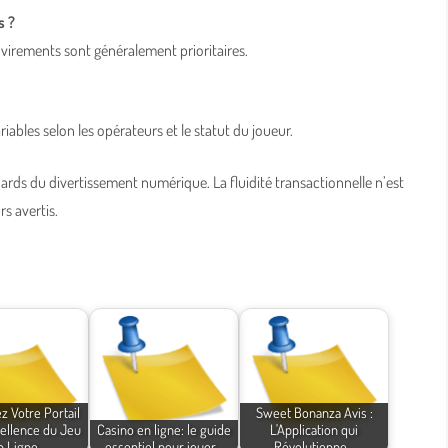
s ?
ins virements sont généralement prioritaires.
riables selon les opérateurs et le statut du joueur.
ards du divertissement numérique. La fluidité transactionnelle n’est
rs avertis.
 Votre Portail
Sweet Bonanza Avis :
cellence du Jeu
Casino en ligne: le guide
L'Application qui
n Ligne
essentiel pour jouer…
Révolutionne…