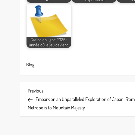
Casino en ligne 2026 :
l’année où le jeu devient…
Blog
P
Previous
Previous
Post
Embark on an Unparalleled Exploration of Japan: From
o
Metropolis to Mountain Majesty
s
t