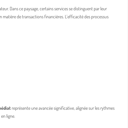
teur. Dans ce paysage, certains services se distinguent par leur
matière de transactions financières. L’efficacité des processus
médiat
représente une avancée significative, alignée sur les rythmes
 en ligne.