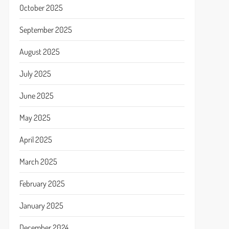
October 2025
September 2025
August 2025
July 2025
June 2025
May 2025
April 2025
March 2025
February 2025
January 2025
December 2024