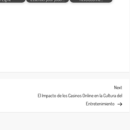
Next
Next
Post
El Impacto de los Casinos Online en la Cultura del
Entretenimiento