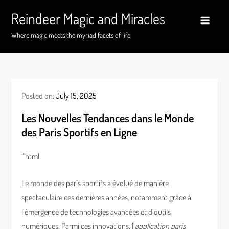
Skip
Reindeer Magic and Miracles
to
content
Where magic meets the myriad facets of life
Posted on:
July 15, 2025
Les Nouvelles Tendances dans le Monde
des Paris Sportifs en Ligne
“`html
Le monde des paris sportifs a évolué de manière
spectaculaire ces dernières années, notamment grâce à
l’émergence de technologies avancées et d’outils
numériques. Parmi ces innovations, l’
application paris