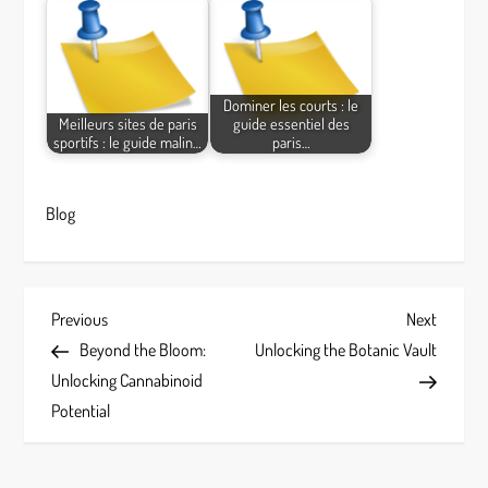
Dominer les courts : le
Meilleurs sites de paris
guide essentiel des
sportifs : le guide malin…
paris…
Blog
P
Previous
Next
Previous
Next
Post
Post
Beyond the Bloom:
Unlocking the Botanic Vault
o
Unlocking Cannabinoid
s
Potential
t