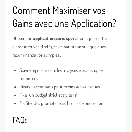
Comment Maximiser vos
Gains avec une Application?
Utiliser une
application paris sportif
peut permettre
d’améliorer vos stratégies de pari si l’on suit quelques
recommandations simples :
Suivre régulièrement les analyses et statistiques
proposées
Diversifier ses paris pour minimiser les risques
Fixer un budget strict et s’y tenir
Profiter des promotions et bonus de bienvenue
FAQs