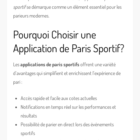
sportif
se démarque comme un élément essentiel pour les
parieurs modernes.
Pourquoi Choisir une
Application de Paris Sportif?
Les
applications de paris sportifs
offrent une variété
d’avantages qui simplifient et enrichissent l’expérience de
pari :
Accès rapide et facile aux cotes actuelles
Notifications en temps réel sur les performances et
résultats
Possibilité de parier en direct lors des événements
sportifs