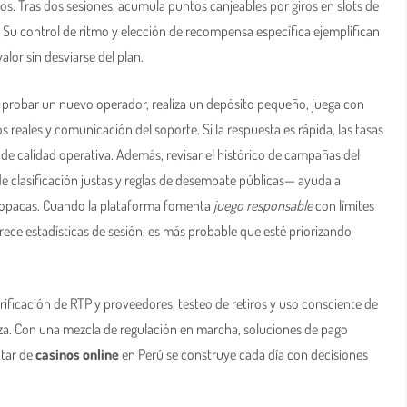
os. Tras dos sesiones, acumula puntos canjeables por giros en slots de
 Su control de ritmo y elección de recompensa específica ejemplifican
alor sin desviarse del plan.
 Al probar un nuevo operador, realiza un depósito pequeño, juega con
 reales y comunicación del soporte. Si la respuesta es rápida, las tasas
 de calidad operativa. Además, revisar el histórico de campañas del
 clasificación justas y reglas de desempate públicas— ayuda a
as opacas. Cuando la plataforma fomenta
juego responsable
con límites
ece estadísticas de sesión, es más probable que esté priorizando
erificación de RTP y proveedores, testeo de retiros y uso consciente de
. Con una mezcla de regulación en marcha, soluciones de pago
utar de
casinos online
en Perú se construye cada día con decisiones