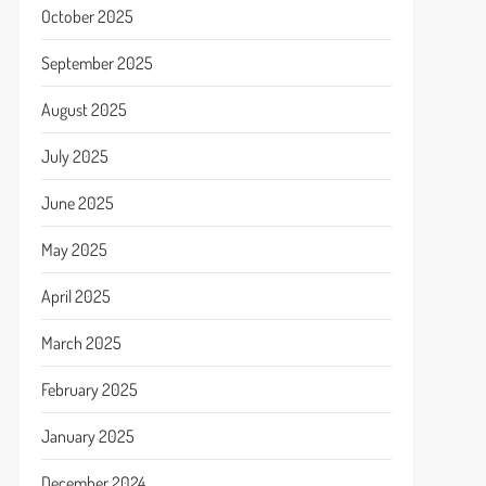
October 2025
September 2025
August 2025
July 2025
June 2025
May 2025
April 2025
March 2025
February 2025
January 2025
December 2024