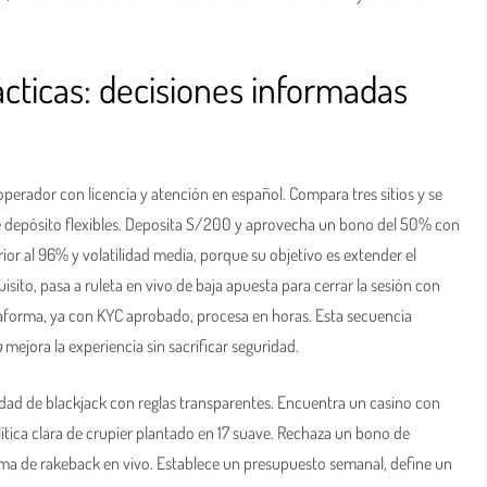
ácticas: decisiones informadas
perador con licencia y atención en español. Compara tres sitios y se
 de depósito flexibles. Deposita S/200 y aprovecha un bono del 50% con
ior al 96% y volatilidad media, porque su objetivo es extender el
isito, pasa a ruleta en vivo de baja apuesta para cerrar la sesión con
plataforma, ya con KYC aprobado, procesa en horas. Esta secuencia
a
mejora la experiencia sin sacrificar seguridad.
iedad de blackjack con reglas transparentes. Encuentra un casino con
olítica clara de crupier plantado en 17 suave. Rechaza un bono de
ma de rakeback en vivo. Establece un presupuesto semanal, define un