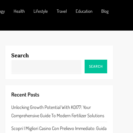
ogy
Health
Lifestyle
Travel
Education
Blog
Search
SEARCH
Recent Posts
Unlocking Growth Potential With KOI77: Your
Comprehensive Guide To Modern Fertilizer Solutions
Scopri I Migliori Casino Con Prelievo Immediato: Guida