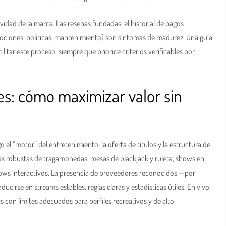
evidad de la marca. Las reseñas fundadas, el historial de pagos
ciones, políticas, mantenimiento) son síntomas de madurez. Una guía
litar este proceso, siempre que priorice criterios verificables por
es: cómo maximizar valor sin
 el “motor” del entretenimiento: la oferta de títulos y la estructura de
s robustas de tragamonedas, mesas de blackjack y ruleta, shows en
hows interactivos. La presencia de proveedores reconocidos —por
ducirse en streams estables, reglas claras y estadísticas útiles. En vivo,
 con límites adecuados para perfiles recreativos y de alto