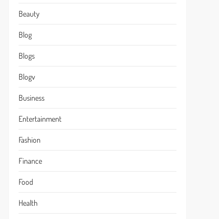
Beauty
Blog
Blogs
Blogv
Business
Entertainment
Fashion
Finance
Food
Health