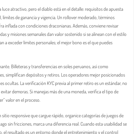
ce atractivo, pero el diablo está en el detalle: requisitos de apuesta
), límites de ganancia y vigencia. Un rollover moderado, términos
ifra inflada con condiciones draconianas. Además, conviene revisar
s y misiones semanales dan valor sostenido si se alinean con el estilo
n a exceder límites personales; el mejor bono es el que puedes
ante. Billeteras y transferencias en soles peruanos, así como
es, simplifican depósitos y retiros. Los operadores mejor posicionados
s ocultas. La verificación KYC previa al primer retiro es un estándar, no
evitar demoras. Si manejas más de una moneda, verifica el tipo de
r” valor en el proceso.
un sitio responsive que cargue rápido, organice categorías de juegos de
ago sin fricciones, marca una diferencia real. Cuando esta usabilidad se
, el resultado es un entorno donde el entretenimiento y el control