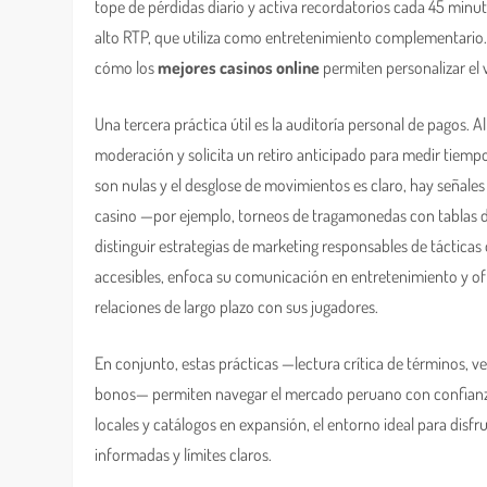
tope de pérdidas diario y activa recordatorios cada 45 minut
alto RTP, que utiliza como entretenimiento complementario.
cómo los
mejores casinos online
permiten personalizar el v
Una tercera práctica útil es la auditoría personal de pagos.
moderación y solicita un retiro anticipado para medir tiempos
son nulas y el desglose de movimientos es claro, hay señales
casino —por ejemplo, torneos de tragamonedas con tablas de
distinguir estrategias de marketing responsables de táctic
accesibles, enfoca su comunicación en entretenimiento y ofr
relaciones de largo plazo con sus jugadores.
En conjunto, estas prácticas —lectura crítica de términos, v
bonos— permiten navegar el mercado peruano con confianza
locales y catálogos en expansión, el entorno ideal para disfr
informadas y límites claros.