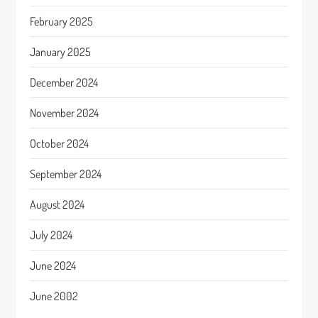
February 2025
January 2025
December 2024
November 2024
October 2024
September 2024
August 2024
July 2024
June 2024
June 2002