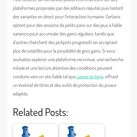
plateformes proposées par des éditeurs réputés puis testent
des variantes en direct pour l'interaction humaine. Certains
optent pour des sessions de petits paris sur des jeux à faible
variance pour accumuler des gains réguliers, tandis que
d'autres cherchent des jackpots progressifs en acceptant
plus de volatilité pour la possibilité de gros gains. Si vous
souhaitez explorer une plateforme reconnue, une recherche
initiale et une lecture attentive des conditions peuvent
conduire vers un site fiable tel que
casino en ligne
, offrant
un éventail de titres et des outils de protection du joueur
adaptés.
Related Posts: