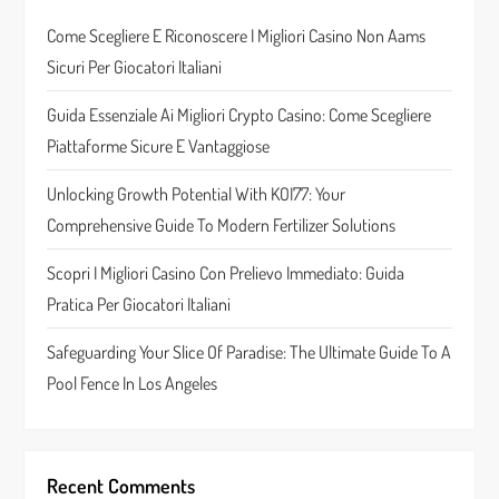
g
Come Scegliere E Riconoscere I Migliori Casino Non Aams
a
Sicuri Per Giocatori Italiani
t
Guida Essenziale Ai Migliori Crypto Casino: Come Scegliere
Piattaforme Sicure E Vantaggiose
i
Unlocking Growth Potential With KOI77: Your
o
Comprehensive Guide To Modern Fertilizer Solutions
n
Scopri I Migliori Casino Con Prelievo Immediato: Guida
Pratica Per Giocatori Italiani
Safeguarding Your Slice Of Paradise: The Ultimate Guide To A
Pool Fence In Los Angeles
Recent Comments