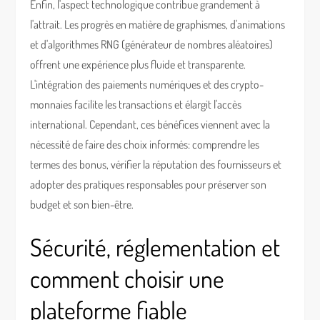
Enfin, l'aspect technologique contribue grandement à
l'attrait. Les progrès en matière de graphismes, d'animations
et d'algorithmes RNG (générateur de nombres aléatoires)
offrent une expérience plus fluide et transparente.
L'intégration des paiements numériques et des crypto-
monnaies facilite les transactions et élargit l'accès
international. Cependant, ces bénéfices viennent avec la
nécessité de faire des choix informés: comprendre les
termes des bonus, vérifier la réputation des fournisseurs et
adopter des pratiques responsables pour préserver son
budget et son bien-être.
Sécurité, réglementation et
comment choisir une
plateforme fiable