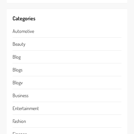
Categories
Automotive
Beauty
Blog
Blogs
Blogv
Business
Entertainment
Fashion