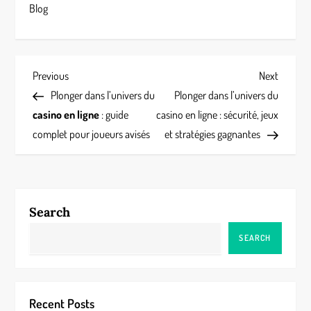
Blog
P
Previous
Next
Previous
Next
Post
Post
Plonger dans l’univers du
Plonger dans l’univers du
o
casino en ligne
: guide
casino en ligne : sécurité, jeux
s
complet pour joueurs avisés
et stratégies gagnantes
t
n
Search
a
SEARCH
v
i
Recent Posts