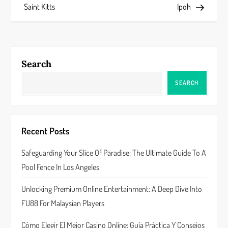
Saint Kitts
Ipoh
t
n
a
Search
v
SEARCH
i
g
Recent Posts
a
Safeguarding Your Slice Of Paradise: The Ultimate Guide To A
Pool Fence In Los Angeles
t
Unlocking Premium Online Entertainment: A Deep Dive Into
i
FU88 For Malaysian Players
o
Cómo Elegir El Mejor Casino Online: Guía Práctica Y Consejos