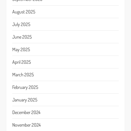
August 2025
July 2025
June 2025
May 2025
April 2025
March 2025
February 2025
January 2025
December 2024
November 2024