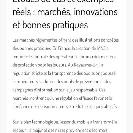
réels : marchés, innovations
et bonnes pratiques
Les marchés réglementés offrent des illustrations concrètes
des bonnes pratiques. En France, la création de l'ANJ a
renforcé le contrôle des opérateurs et promu des mesures
de protection pour les joueurs. Au Royaume-Uni, la
régulation stricte et la transparence des audits ont poussé
les opérateurs à adopter des outils de prévention et des
campagnes d'information sur le jeu responsable. Ces
marchés montrent qu'une régulation efficace favorise la
confiance des consommateurs et réduit les risques abusifs.
Sur le plan technologique, l'essor du mobile a transformé le
secteur : la majorité des mises proviennent désormais