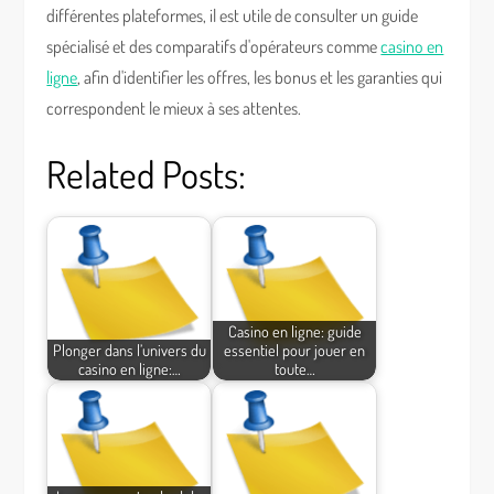
différentes plateformes, il est utile de consulter un guide
spécialisé et des comparatifs d'opérateurs comme
casino en
ligne
, afin d'identifier les offres, les bonus et les garanties qui
correspondent le mieux à ses attentes.
Related Posts:
Casino en ligne: guide
Plonger dans l’univers du
essentiel pour jouer en
casino en ligne:…
toute…