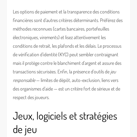
Les options de paiement et la transparence des conditions
financières sont d'autres critères déterminants. Préférez des
méthodes reconnues (cartes bancaires, portefeuilles
électroniques, virements) et lisez attentivement les
conditions de retrait, les plafonds et les délais. Le processus
de vérification d'identité (KYC) peut sembler contraignant
mais il protège contre le blanchiment d'argent et assure des
transactions sécurisées. Enfin, la présence d'outils de
jeu
responsable
— limites de dépôt, auto-exclusion, liens vers
des organismes d'aide — est un critère fort de sérieux et de
respect des joueurs.
Jeux, logiciels et stratégies
de jeu