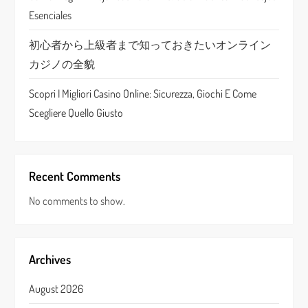
n
Esenciales
初心者から上級者まで知っておきたいオンライン
カジノの全貌
Scopri I Migliori Casino Online: Sicurezza, Giochi E Come
Scegliere Quello Giusto
Recent Comments
No comments to show.
Archives
August 2026