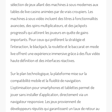
sélection de jeux allant des machines à sous modernes aux
tables de live casino animées par de vrais croupiers. Les
machines à sous vidéo incluent des titres à fonctionnalités
avancées, des spins multiplicateurs, et des jackpots
progressifs qui attirent les joueurs en quête de gains
importants. Pour ceux qui préfèrent la stratégie et
l'interaction, le blackjack, la roulette et le baccarat en mode
live offrent une expérience immersive grâce à des flux vidéo
haute définition et des interfaces réactives.
Sur le plan technologique, la plateforme mise sur la
compatibilité mobile et la fluidité de navigation.
L'optimisation pour smartphones et tablettes permet de
jouer sans installer d'application, directement via un
navigateur responsive. Les jeux proviennent de
développeurs réputés qui garantissent un taux de retour au