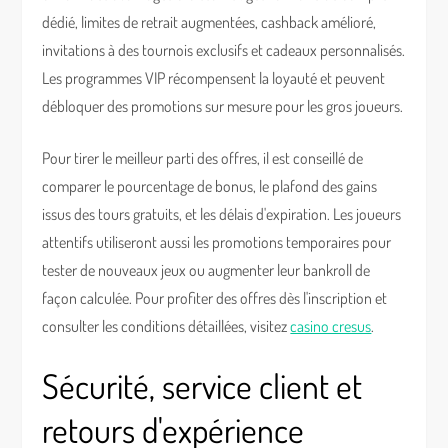
dédié, limites de retrait augmentées, cashback amélioré,
invitations à des tournois exclusifs et cadeaux personnalisés.
Les programmes VIP récompensent la loyauté et peuvent
débloquer des promotions sur mesure pour les gros joueurs.
Pour tirer le meilleur parti des offres, il est conseillé de
comparer le pourcentage de bonus, le plafond des gains
issus des tours gratuits, et les délais d'expiration. Les joueurs
attentifs utiliseront aussi les promotions temporaires pour
tester de nouveaux jeux ou augmenter leur bankroll de
façon calculée. Pour profiter des offres dès l'inscription et
consulter les conditions détaillées, visitez
casino cresus
.
Sécurité, service client et
retours d'expérience