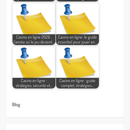
Casino en ligne 2026 :
Casino en ligne: le guide
l’année où le jeu devient…
essentiel pour jouer en…
Casino en ligne :
Casino en ligne : guide
stratégies, sécurité et…
complet, stratégies…
Blog