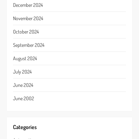
December 2024
November 2024
October 2024
September 2024
August 2024
July 2024
June 2024
June 2002
Categories