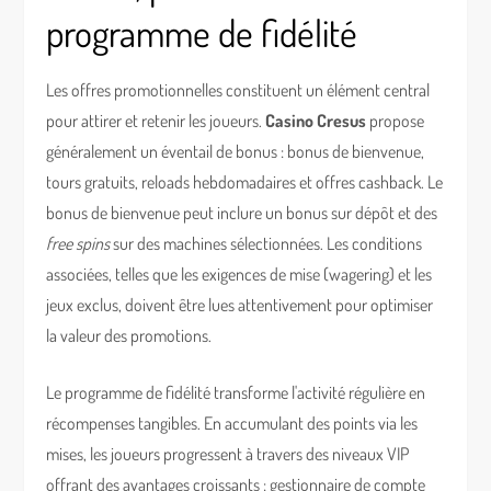
programme de fidélité
Les offres promotionnelles constituent un élément central
pour attirer et retenir les joueurs.
Casino Cresus
propose
généralement un éventail de bonus : bonus de bienvenue,
tours gratuits, reloads hebdomadaires et offres cashback. Le
bonus de bienvenue peut inclure un bonus sur dépôt et des
free spins
sur des machines sélectionnées. Les conditions
associées, telles que les exigences de mise (wagering) et les
jeux exclus, doivent être lues attentivement pour optimiser
la valeur des promotions.
Le programme de fidélité transforme l'activité régulière en
récompenses tangibles. En accumulant des points via les
mises, les joueurs progressent à travers des niveaux VIP
offrant des avantages croissants : gestionnaire de compte