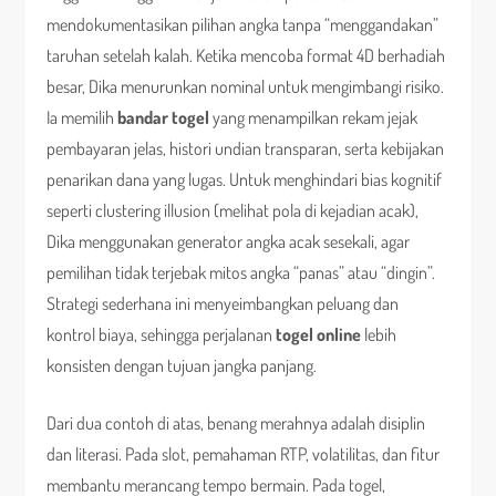
mendokumentasikan pilihan angka tanpa “menggandakan”
taruhan setelah kalah. Ketika mencoba format 4D berhadiah
besar, Dika menurunkan nominal untuk mengimbangi risiko.
Ia memilih
bandar togel
yang menampilkan rekam jejak
pembayaran jelas, histori undian transparan, serta kebijakan
penarikan dana yang lugas. Untuk menghindari bias kognitif
seperti clustering illusion (melihat pola di kejadian acak),
Dika menggunakan generator angka acak sesekali, agar
pemilihan tidak terjebak mitos angka “panas” atau “dingin”.
Strategi sederhana ini menyeimbangkan peluang dan
kontrol biaya, sehingga perjalanan
togel online
lebih
konsisten dengan tujuan jangka panjang.
Dari dua contoh di atas, benang merahnya adalah disiplin
dan literasi. Pada slot, pemahaman RTP, volatilitas, dan fitur
membantu merancang tempo bermain. Pada togel,