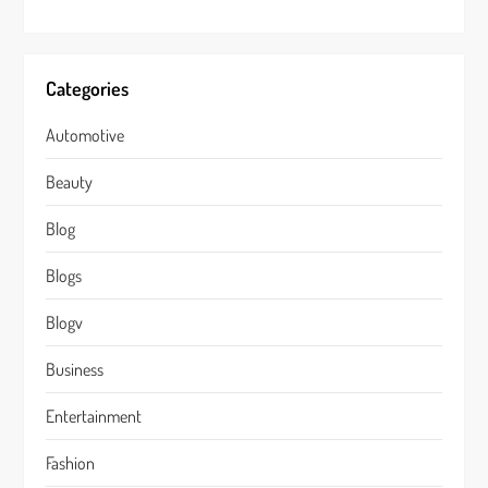
Categories
Automotive
Beauty
Blog
Blogs
Blogv
Business
Entertainment
Fashion