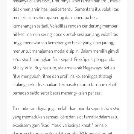
misalnya di atas 96%, umumnya lebih ramah bankroll, meski
tidak menjamin hasil sesi tertentu. Sementara itu, volatilitas
menjelaskan seberapa sering dan seberapa besar
kemenangan terjadi. Volatilitas rendah cenderung memberi
hit kecil namun sering, cocok untuk sesi panjang; volatilitas
tinggi menawarkan kemenangan besar yang lebih jarang,
menuntut manajemen modal disiplin. Dalam memilih gim di
situs slot
, bandingkan fitur seperti Free Spins, pengganda,
Sticky Wild, Buy Feature, atau mekanik Megaways. Setiap
fitur mengubah ritme dan profil risiko, sehingga strategi
staking perlu disesuaikan, termasuk ukuran taruhan relatif
terhadap saldo serta batas menang-kalah per sesi.
Tren hiburan digital juga melahirkan hibrida seperti
toto slot
,
yang memadukan sensasi lotre dan slot tematik dalam satu
ekosistem gamifikasi. Meski variasinya kreatif, prinsip
dasarnya tetap: gunakan data publik (RTP, volatilitas, hit