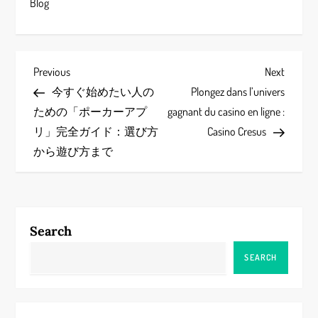
Blog
P
Previous
Next
Previous
Next
Post
Post
今すぐ始めたい人の
Plongez dans l’univers
o
ための「ポーカーアプ
gagnant du casino en ligne :
s
リ」完全ガイド：選び方
Casino Cresus
から遊び方まで
t
n
a
Search
v
SEARCH
i