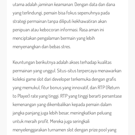
utama adalah
jaminan keamanan
. Dengan data dan dana
yang terlindungi, pemain bisa fokus sepenuhnya pada
strategi permainan tanpa diliputi kekhawatiran akan
penipuan atau kebocoran informasi. Rasa aman ini
menciptakan pengalaman bermain yang lebih
menyenangkan dan bebas stres.
Keuntungan berikutnya adalah akses terhadap kualitas
permainan yang unggul. Situs-situs terpercaya menawarkan
koleksi game slot dari developer terkemuka dengan grafis
yang memukul, fitur bonus yang innovatif, dan RTP (Return
to Player) rate yang tinggi. RTP yang tinggi berarti persentase
kemenangan yang dikembalikan kepada pemain dalam
jangka panjang juga lebih besar, meningkatkan peluang
untuk meraih profit. Mereka juga seringkali
menyelenggarakan turnamen slot dengan prize pool yang