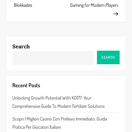
s
Blokkades
Gaming for Modern Players
t
n
a
Search
v
SEARCH
i
g
Recent Posts
a
Unlocking Growth Potential With KOI77: Your
Comprehensive Guide To Modern Fertilizer Solutions
t
Scopri I Migliori Casino Con Prelievo Immediato: Guida
i
Pratica Per Giocatori Italiani