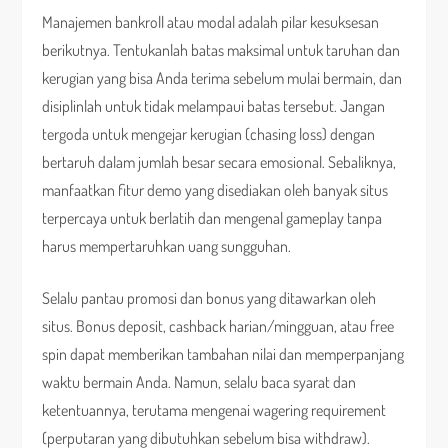
Manajemen bankroll atau modal adalah pilar kesuksesan
berikutnya. Tentukanlah batas maksimal untuk taruhan dan
kerugian yang bisa Anda terima sebelum mulai bermain, dan
disiplinlah untuk tidak melampaui batas tersebut. Jangan
tergoda untuk mengejar kerugian (chasing loss) dengan
bertaruh dalam jumlah besar secara emosional. Sebaliknya,
manfaatkan fitur demo yang disediakan oleh banyak situs
terpercaya untuk berlatih dan mengenal gameplay tanpa
harus mempertaruhkan uang sungguhan.
Selalu pantau promosi dan bonus yang ditawarkan oleh
situs. Bonus deposit, cashback harian/mingguan, atau free
spin dapat memberikan tambahan nilai dan memperpanjang
waktu bermain Anda. Namun, selalu baca syarat dan
ketentuannya, terutama mengenai wagering requirement
(perputaran yang dibutuhkan sebelum bisa withdraw).