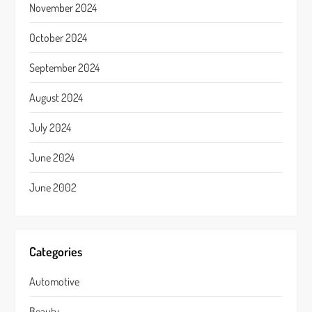
November 2024
October 2024
September 2024
August 2024
July 2024
June 2024
June 2002
Categories
Automotive
Beauty