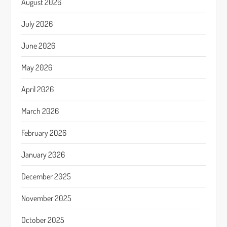
August 2026
July 2026
June 2026
May 2026
April 2026
March 2026
February 2026
January 2026
December 2025
November 2025
October 2025