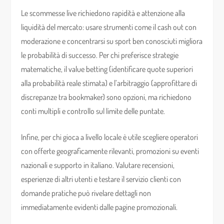
Le scommesse live richiedono rapidità e attenzione alla
liquidità del mercato: usare strumenti come il cash out con
moderazione e concentrarsi su sport ben conosciuti migliora
le probabilità di successo. Per chi preferisce strategie
matematiche, il value betting (identificare quote superiori
alla probabilità reale stimata) e l’arbitraggio (approfittare di
discrepanze tra bookmaker) sono opzioni, ma richiedono
conti multipli e controllo sul limite delle puntate.
Infine, per chi gioca a livello locale è utile scegliere operatori
con offerte geograficamente rilevanti, promozioni su eventi
nazionali e supporto in italiano. Valutare recensioni,
esperienze di altri utenti e testare il servizio clienti con
domande pratiche può rivelare dettagli non
immediatamente evidenti dalle pagine promozionali.