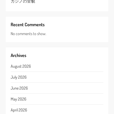
カジノの全貌
Recent Comments
No comments to show.
Archives
August 2026
July 2026
June 2026
May 2026
April 2026