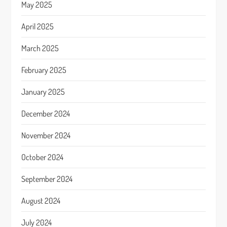
May 2025
April 2025
March 2025
February 2025
January 2025
December 2024
November 2024
October 2024
September 2024
August 2024
July 2024