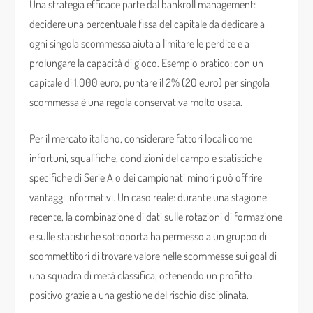
Una strategia efficace parte dal bankroll management:
decidere una percentuale fissa del capitale da dedicare a
ogni singola scommessa aiuta a limitare le perdite e a
prolungare la capacità di gioco. Esempio pratico: con un
capitale di 1.000 euro, puntare il 2% (20 euro) per singola
scommessa è una regola conservativa molto usata.
Per il mercato italiano, considerare fattori locali come
infortuni, squalifiche, condizioni del campo e statistiche
specifiche di Serie A o dei campionati minori può offrire
vantaggi informativi. Un caso reale: durante una stagione
recente, la combinazione di dati sulle rotazioni di formazione
e sulle statistiche sottoporta ha permesso a un gruppo di
scommettitori di trovare valore nelle scommesse sui goal di
una squadra di metà classifica, ottenendo un profitto
positivo grazie a una gestione del rischio disciplinata.