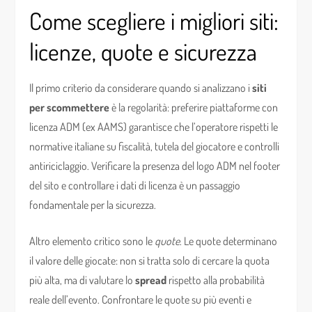
Come scegliere i migliori siti:
licenze, quote e sicurezza
Il primo criterio da considerare quando si analizzano i
siti
per scommettere
è la regolarità: preferire piattaforme con
licenza ADM (ex AAMS) garantisce che l’operatore rispetti le
normative italiane su fiscalità, tutela del giocatore e controlli
antiriciclaggio. Verificare la presenza del logo ADM nel footer
del sito e controllare i dati di licenza è un passaggio
fondamentale per la sicurezza.
Altro elemento critico sono le
quote
. Le quote determinano
il valore delle giocate: non si tratta solo di cercare la quota
più alta, ma di valutare lo
spread
rispetto alla probabilità
reale dell’evento. Confrontare le quote su più eventi e