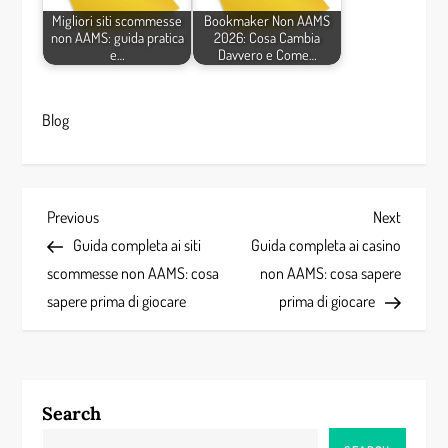
Migliori siti scommesse
Bookmaker Non AAMS
non AAMS: guida pratica
2026: Cosa Cambia
e…
Davvero e Come…
Blog
P
Previous
Next
Previous
Next
Post
Post
Guida completa ai siti
Guida completa ai casino
o
scommesse non AAMS: cosa
non AAMS: cosa sapere
s
sapere prima di giocare
prima di giocare
t
n
Search
a