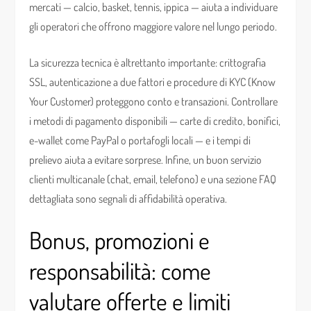
mercati — calcio, basket, tennis, ippica — aiuta a individuare
gli operatori che offrono maggiore valore nel lungo periodo.
La sicurezza tecnica è altrettanto importante: crittografia
SSL, autenticazione a due fattori e procedure di KYC (Know
Your Customer) proteggono conto e transazioni. Controllare
i metodi di pagamento disponibili — carte di credito, bonifici,
e-wallet come PayPal o portafogli locali — e i tempi di
prelievo aiuta a evitare sorprese. Infine, un buon servizio
clienti multicanale (chat, email, telefono) e una sezione FAQ
dettagliata sono segnali di affidabilità operativa.
Bonus, promozioni e
responsabilità: come
valutare offerte e limiti