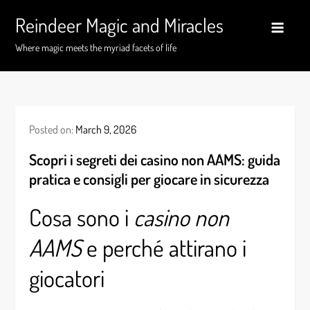
Skip
Reindeer Magic and Miracles
to
content
Where magic meets the myriad facets of life
Posted on:
March 9, 2026
Scopri i segreti dei casino non AAMS: guida
pratica e consigli per giocare in sicurezza
Cosa sono i
casino non
AAMS
e perché attirano i
giocatori