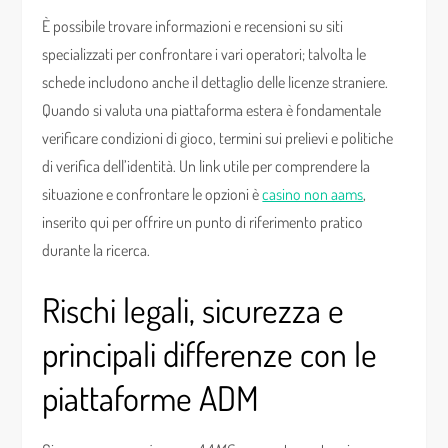
È possibile trovare informazioni e recensioni su siti
specializzati per confrontare i vari operatori; talvolta le
schede includono anche il dettaglio delle licenze straniere.
Quando si valuta una piattaforma estera è fondamentale
verificare condizioni di gioco, termini sui prelievi e politiche
di verifica dell’identità. Un link utile per comprendere la
situazione e confrontare le opzioni è
casino non aams
,
inserito qui per offrire un punto di riferimento pratico
durante la ricerca.
Rischi legali, sicurezza e
principali differenze con le
piattaforme ADM