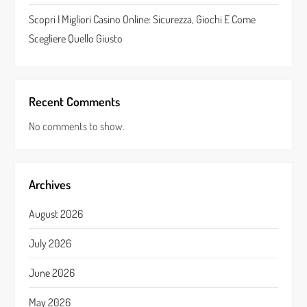
Scopri I Migliori Casino Online: Sicurezza, Giochi E Come
Scegliere Quello Giusto
Recent Comments
No comments to show.
Archives
August 2026
July 2026
June 2026
May 2026