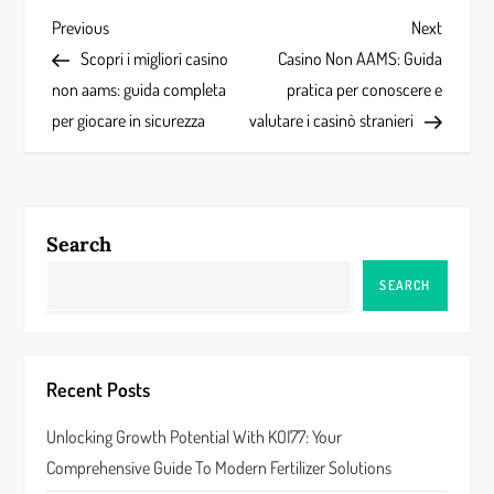
P
Previous
Next
Previous
Next
Post
Post
Scopri i migliori casino
Casino Non AAMS: Guida
o
non aams: guida completa
pratica per conoscere e
s
per giocare in sicurezza
valutare i casinò stranieri
t
n
Search
a
SEARCH
v
i
Recent Posts
g
Unlocking Growth Potential With KOI77: Your
a
Comprehensive Guide To Modern Fertilizer Solutions