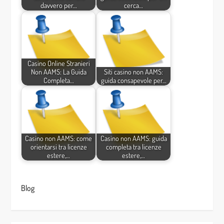
davvero per…
cerca…
Casino Online Stranieri
Non AAMS: La Guida
Siti casino non AAMS:
Completa…
guida consapevole per…
Casino non AAMS: come
Casino non AAMS: guida
orientarsi tra licenze
completa tra licenze
estere,…
estere,…
Blog