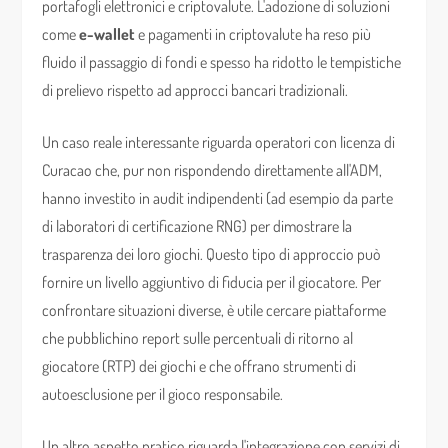
portafogli elettronici e criptovalute. L'adozione di soluzioni
come
e-wallet
e pagamenti in criptovalute ha reso più
fluido il passaggio di fondi e spesso ha ridotto le tempistiche
di prelievo rispetto ad approcci bancari tradizionali.
Un caso reale interessante riguarda operatori con licenza di
Curacao che, pur non rispondendo direttamente all'ADM,
hanno investito in audit indipendenti (ad esempio da parte
di laboratori di certificazione RNG) per dimostrare la
trasparenza dei loro giochi. Questo tipo di approccio può
fornire un livello aggiuntivo di fiducia per il giocatore. Per
confrontare situazioni diverse, è utile cercare piattaforme
che pubblichino report sulle percentuali di ritorno al
giocatore (RTP) dei giochi e che offrano strumenti di
autoesclusione per il gioco responsabile.
Un altro aspetto pratico riguarda l'integrazione con servizi di