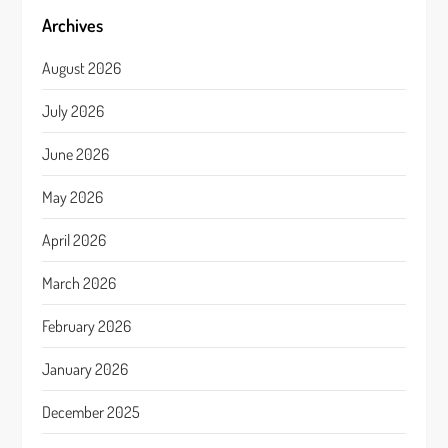
Archives
August 2026
July 2026
June 2026
May 2026
April 2026
March 2026
February 2026
January 2026
December 2025