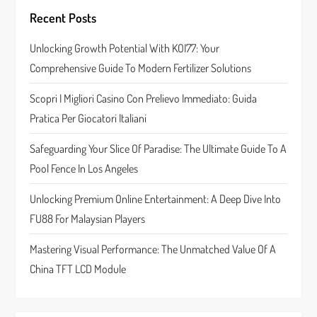
i
Recent Posts
g
Unlocking Growth Potential With KOI77: Your
a
Comprehensive Guide To Modern Fertilizer Solutions
t
Scopri I Migliori Casino Con Prelievo Immediato: Guida
Pratica Per Giocatori Italiani
i
Safeguarding Your Slice Of Paradise: The Ultimate Guide To A
o
Pool Fence In Los Angeles
n
Unlocking Premium Online Entertainment: A Deep Dive Into
FU88 For Malaysian Players
Mastering Visual Performance: The Unmatched Value Of A
China TFT LCD Module