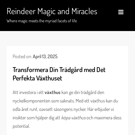
Skip
Reindeer Magic and Miracles
to
content
Where magic meets the myriad facets of life
Posted on:
April 13, 2025
Transformera Din Trädgård med Det
Perfekta Växthuset
Att investera i ett
växthus
kan ge din trädgård den
nyckelkomponenten som saknats. Med ett växthus kan du
odla året runt, oavsett säsongens nycker. Här erbjuder vi
insikter som hjälper dig att
köpa växthus
och maximera dess
potential.