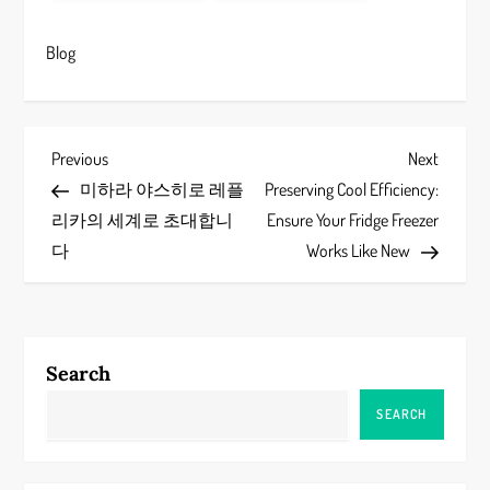
Blog
P
Previous
Next
Previous
Next
Post
Post
미하라 야스히로 레플
Preserving Cool Efficiency:
o
리카의 세계로 초대합니
Ensure Your Fridge Freezer
s
다
Works Like New
t
n
Search
a
SEARCH
v