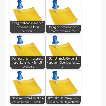
Bygglovshandlingar och
ritningar – allt du
Bygglov, ritningar och
behöver…
smarta lösningar för…
Pampasgräs – naturens
Den Ultimata Guide till
eget konstverk för ett
Peptider i Sverige: Förstå,
levande…
…
Maksimér værdien af din
Utforska Herrsmycken:
casino bonus: Guide til…
En Guide till Eleganta Val