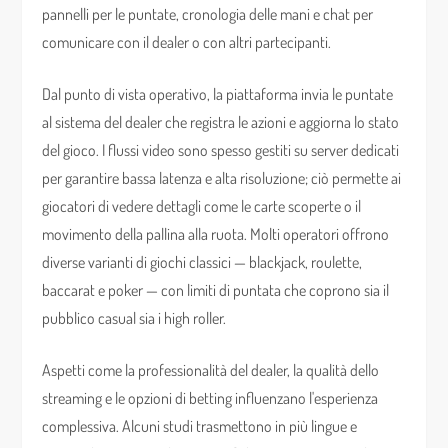
pannelli per le puntate, cronologia delle mani e chat per
comunicare con il dealer o con altri partecipanti.
Dal punto di vista operativo, la piattaforma invia le puntate
al sistema del dealer che registra le azioni e aggiorna lo stato
del gioco. I flussi video sono spesso gestiti su server dedicati
per garantire bassa latenza e alta risoluzione; ciò permette ai
giocatori di vedere dettagli come le carte scoperte o il
movimento della pallina alla ruota. Molti operatori offrono
diverse varianti di giochi classici — blackjack, roulette,
baccarat e poker — con limiti di puntata che coprono sia il
pubblico casual sia i high roller.
Aspetti come la professionalità del dealer, la qualità dello
streaming e le opzioni di betting influenzano l'esperienza
complessiva. Alcuni studi trasmettono in più lingue e