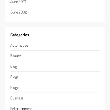
June 2024
June 2002
Categories
Automotive
Beauty
Blog
Blogs
Blogv
Business
Entertainment