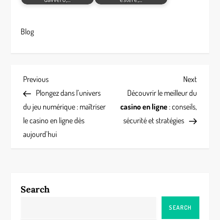
Blog
P
Previous
Next
Previous
Next
Post
Post
Plongez dans l’univers
Découvrir le meilleur du
o
du jeu numérique : maîtriser
casino en ligne
: conseils,
s
le casino en ligne dès
sécurité et stratégies
aujourd’hui
t
n
a
Search
v
SEARCH