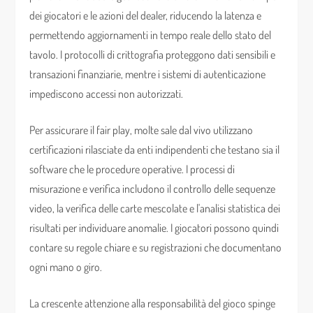
dei giocatori e le azioni del dealer, riducendo la latenza e
permettendo aggiornamenti in tempo reale dello stato del
tavolo. I protocolli di crittografia proteggono dati sensibili e
transazioni finanziarie, mentre i sistemi di autenticazione
impediscono accessi non autorizzati.
Per assicurare il fair play, molte sale dal vivo utilizzano
certificazioni rilasciate da enti indipendenti che testano sia il
software che le procedure operative. I processi di
misurazione e verifica includono il controllo delle sequenze
video, la verifica delle carte mescolate e l'analisi statistica dei
risultati per individuare anomalie. I giocatori possono quindi
contare su regole chiare e su registrazioni che documentano
ogni mano o giro.
La crescente attenzione alla responsabilità del gioco spinge