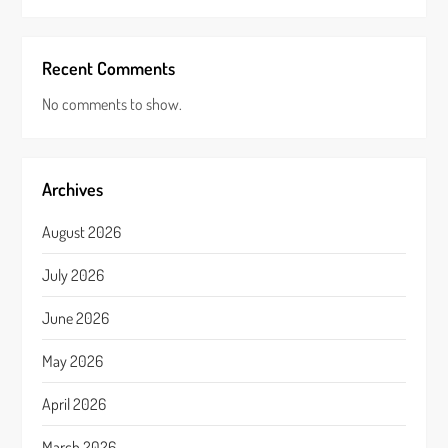
Recent Comments
No comments to show.
Archives
August 2026
July 2026
June 2026
May 2026
April 2026
March 2026