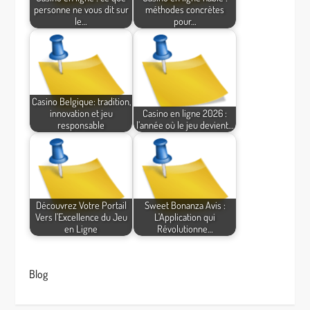
personne ne vous dit sur
méthodes concrètes
le…
pour…
Casino Belgique: tradition,
innovation et jeu
Casino en ligne 2026 :
responsable
l’année où le jeu devient…
Découvrez Votre Portail
Sweet Bonanza Avis :
Vers l'Excellence du Jeu
L'Application qui
en Ligne
Révolutionne…
Blog