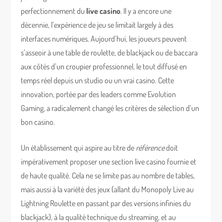
perfectionnement du
live casino
. Il y a encore une
décennie, l’expérience de jeu se limitait largely à des
interfaces numériques. Aujourd’hui, les joueurs peuvent
s’asseoir à une table de roulette, de blackjack ou de baccara
aux côtés d’un croupier professionnel, le tout diffusé en
temps réel depuis un studio ou un vrai casino. Cette
innovation, portée par des leaders comme Evolution
Gaming, a radicalement changé les critères de sélection d’un
bon casino.
Un établissement qui aspire au titre de
référence
doit
impérativement proposer une section live casino fournie et
de haute qualité. Cela ne se limite pas au nombre de tables,
mais aussi à la variété des jeux (allant du Monopoly Live au
Lightning Roulette en passant par des versions infinies du
blackjack), à la qualité technique du streaming, et au