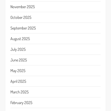
November 2025
October 2025
September 2025
August 2025
July 2025
June 2025
May 2025
April 2025
March 2025
February 2025