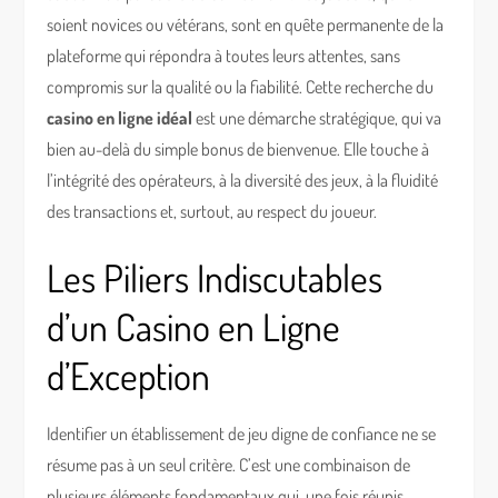
soient novices ou vétérans, sont en quête permanente de la
plateforme qui répondra à toutes leurs attentes, sans
compromis sur la qualité ou la fiabilité. Cette recherche du
casino en ligne idéal
est une démarche stratégique, qui va
bien au-delà du simple bonus de bienvenue. Elle touche à
l’intégrité des opérateurs, à la diversité des jeux, à la fluidité
des transactions et, surtout, au respect du joueur.
Les Piliers Indiscutables
d’un Casino en Ligne
d’Exception
Identifier un établissement de jeu digne de confiance ne se
résume pas à un seul critère. C’est une combinaison de
plusieurs éléments fondamentaux qui, une fois réunis,