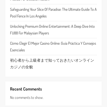
t
Safeguarding Your Slice Of Paradise: The Ultimate Guide To A
Pool Fence In Los Angeles
i
Unlocking Premium Online Entertainment: A Deep Dive Into
o
FU88 For Malaysian Players
n
Cómo Elegir El Mejor Casino Online: Guía Práctica Y Consejos
Esenciales
初心者から上級者まで知っておきたいオンライン
カジノの全貌
Recent Comments
No comments to show.