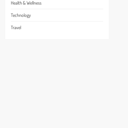
Health & Wellness
Technology
Travel