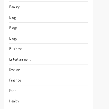
Beauty
Blog
Blogs
Blogv
Business
Entertainment
Fashion
Finance
Food
Health