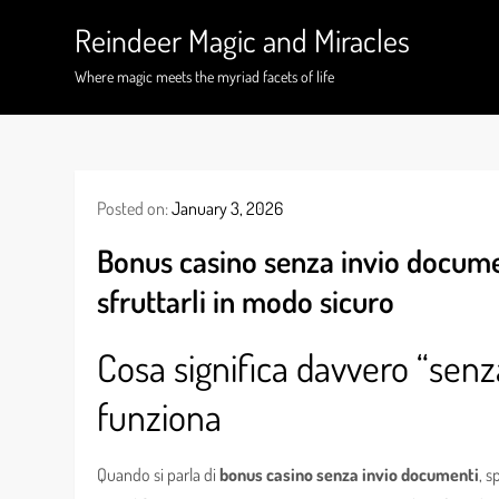
Skip
Reindeer Magic and Miracles
to
content
Where magic meets the myriad facets of life
Posted on:
January 3, 2026
Bonus casino senza invio documen
sfruttarli in modo sicuro
Cosa significa davvero “sen
funziona
Quando si parla di
bonus casino senza invio documenti
, s