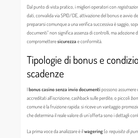
Dal punto di vista pratico, i migliori operatori con
registrazio
dati, convalida via SPID/CIE, attivazione del bonus e avvio d
prepararsi comunque a una verifica successiva è saggio, sopra
documenti” non significa assenza di controlli, ma adozione di
compromettere
sicurezza
e conformità.
Tipologie di bonus e condizion
scadenze
I
bonus casino senza invio documenti
possono assumere d
accreditati all’iscrizione, cashback sulle perdite, o piccoli
bon
comune è la fruizione rapida: si riceve un vantaggio promozi
che determina il reale valore di un’offerta sono i dettagli cont
La prima voce da analizzare è il
wagering
(o
requisito di pun