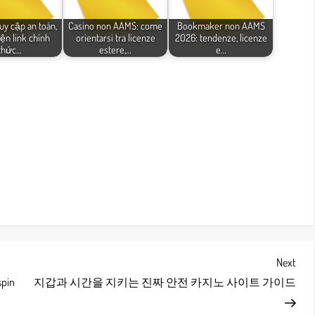
uy cập an toàn,
Casino non AAMS: come
Bookmaker non AAMS
ện link chính
orientarsi tra licenze
2026: tendenze, licenze
thức…
estere,…
e…
Next
Next
Post
spin
지갑과 시간을 지키는 진짜 안전 카지노 사이트 가이드