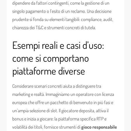
dipendere da fattori contingenti, come la gestione di un
singolo pagamento o l’esito di un reclamo. Una decisione
prudente si fonda su elementi tangibili: compliance, audit,
chiarezza dei T&C e strumenti concreti di tutela.
Esempi reali e casi d’uso:
come si comportano
piattaforme diverse
Considerare scenari concreti aiuta a distinguere tra
marketing e realtà. Immaginiamo un operatore con licenza
europea che offre un pacchetto di benvenuto in più fasi e
un’ampia selezione di slot. Il giocatore deposita, attiva il
bonus e inizia a giocare: la piattaforma specifica RTP e
volatilità dei titoli, fornisce strumenti di
gioco responsabile