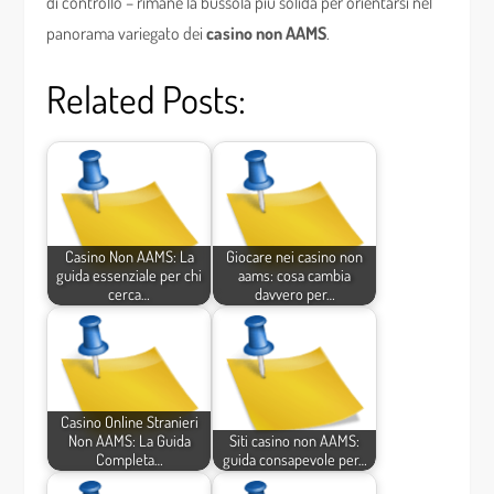
di controllo – rimane la bussola più solida per orientarsi nel
panorama variegato dei
casino non AAMS
.
Related Posts:
Casino Non AAMS: La
Giocare nei casino non
guida essenziale per chi
aams: cosa cambia
cerca…
davvero per…
Casino Online Stranieri
Non AAMS: La Guida
Siti casino non AAMS:
Completa…
guida consapevole per…