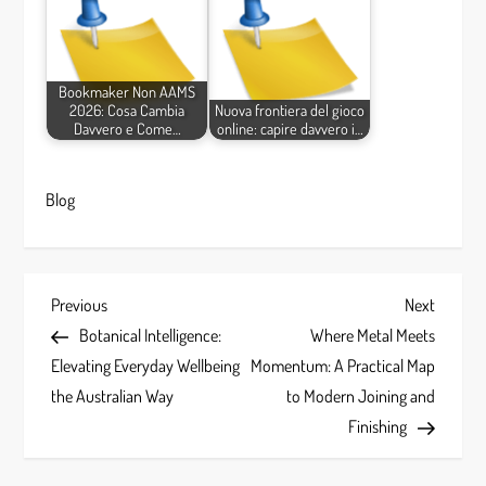
Bookmaker Non AAMS
2026: Cosa Cambia
Nuova frontiera del gioco
Davvero e Come…
online: capire davvero i…
Blog
P
Previous
Next
Previous
Next
Post
Post
Botanical Intelligence:
Where Metal Meets
o
Elevating Everyday Wellbeing
Momentum: A Practical Map
s
the Australian Way
to Modern Joining and
Finishing
t