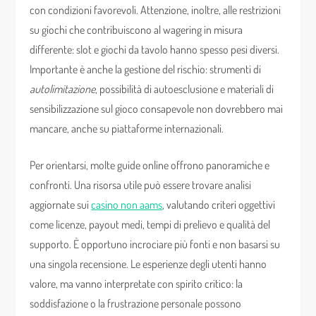
con condizioni favorevoli. Attenzione, inoltre, alle restrizioni
su giochi che contribuiscono al wagering in misura
differente: slot e giochi da tavolo hanno spesso pesi diversi.
Importante è anche la gestione del rischio: strumenti di
autolimitazione
, possibilità di autoesclusione e materiali di
sensibilizzazione sul gioco consapevole non dovrebbero mai
mancare, anche su piattaforme internazionali.
Per orientarsi, molte guide online offrono panoramiche e
confronti. Una risorsa utile può essere trovare analisi
aggiornate sui
casino non aams
, valutando criteri oggettivi
come licenze, payout medi, tempi di prelievo e qualità del
supporto. È opportuno incrociare più fonti e non basarsi su
una singola recensione. Le esperienze degli utenti hanno
valore, ma vanno interpretate con spirito critico: la
soddisfazione o la frustrazione personale possono