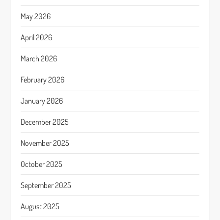
May 2026
April 2026
March 2026
February 2026
January 2026
December 2025
November 2025
October 2025
September 2025
August 2025